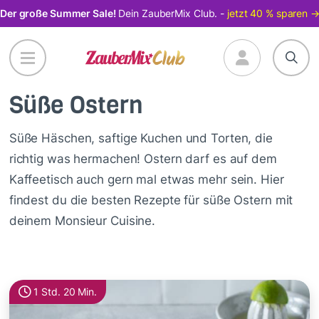
Direkt
Der große Summer Sale!
Dein ZauberMix Club. -
jetzt 40 % sparen 
zum
Inhalt
Süße Ostern
Süße Häschen, saftige Kuchen und Torten, die
richtig was hermachen! Ostern darf es auf dem
Kaffeetisch auch gern mal etwas mehr sein. Hier
findest du die besten Rezepte für süße Ostern mit
deinem Monsieur Cuisine.
1 Std. 20 Min.