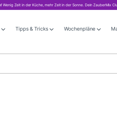
!
Wenig Zeit in der Küche, mehr Zeit in der Sonne. Dein ZauberMix Cl
e
Tipps & Tricks
Wochenpläne
M