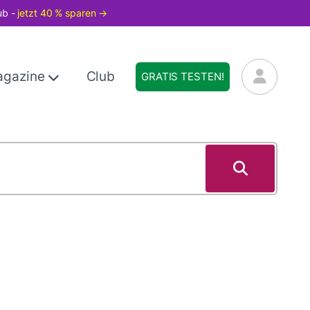
ub -
jetzt 40 % sparen →
agazine
Club
GRATIS TESTEN!