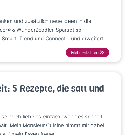
chenken und zusätzlich neue Ideen in die
icer® & WunderZoodler-Sparset so
e Smart, Trend und Connect – und erweitert
Mehr erfahren
t: 5 Rezepte, die satt und
in! Ich liebe es einfach, wenn es schnell
 hält. Mein Monsieur Cuisine nimmt mir dabei
ch auf mein Essen freuen …