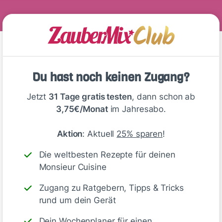
Kommentare
(8)
Du hast noch keinen Zugang?
Jetzt
31 Tage gratis testen
, dann schon ab
3,75€/Monat
im Jahresabo.
Aktion
: Aktuell
25% sparen
!
Die weltbesten Rezepte für deinen
🙂
Speichern
1500
Monsieur Cuisine
Zugang zu Ratgebern, Tipps & Tricks
rund um dein Gerät
Luisa Marquardt
Dein Wochenplaner für einen
vor 2 Monaten