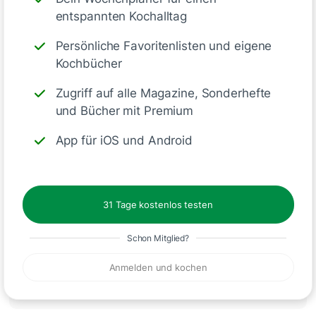
entspannten Kochalltag
Persönliche Favoritenlisten und eigene
Kochbücher
Zugriff auf alle Magazine, Sonderhefte
und Bücher mit Premium
App für iOS und Android
31 Tage kostenlos testen
Schon Mitglied?
Sehr leckerer Kuchen. Habe die Masse etwas
Anmelden und kochen
reduziert. Die Angaben im Kochmodus sind
allerdings nicht ganz vollständig. Die Eier fehlen zB.