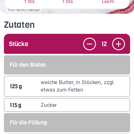
1 Std.
1 Std.
Leicht
Foto: Sandra Leibinger
Zutaten
Stücke
12
Für den Boden
weiche Butter, in Stücken, zzgl.
125
g
etwas zum Fetten
115
g
Zucker
Für die Füllung