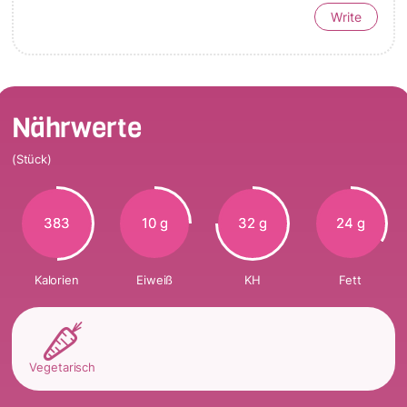
Write
Nährwerte
(Stück)
383
10 g
32 g
24 g
Kalorien
Eiweiß
KH
Fett
Vegetarisch