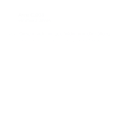
Anne C_003
vor etwa 2 Jahren
Vom Geschmack her gut, leider war die Füllung
(trotz gekühlter Zutaten und Rührtopf sowie
supersteif geschlagener Sahne) nicht fest genug für
die Kuppelform. Es ging nur mit ein paar Blatt
Gelatine.
Like
Antworte