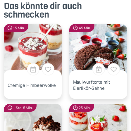
Das könnte dir auch
schmecken
15 Min.
45 Min.
Maulwurftorte mit
Cremige Himbeerwolke
Eierlikör-Sahne
1 Std. 5 Min.
25 Min.