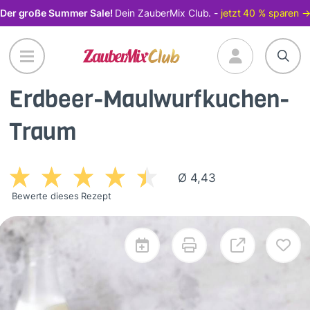
Direkt
Der große Summer Sale!
Dein ZauberMix Club. -
jetzt 40 % sparen 
zum
Inhalt
Erdbeer-Maulwurfkuchen-
Traum
Ø 4,43
Bewerte dieses Rezept