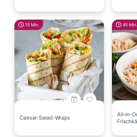
15 Min.
45 Min
All-in-
Caesar-Salad-Wraps
Frischk