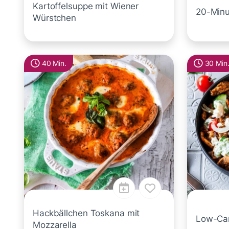
Kartoffelsuppe mit Wiener
20-Minu
Würstchen
40 Min.
30 Min
Hackbällchen Toskana mit
Low-Car
Mozzarella