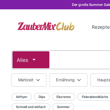
Direkt
Der große Summer Sale
zum
Inhalt
Rezept
Alles
Mahlzeit
Ernährung
Haupt
Airfryer
Dips
Eiscreme
Feierabendküche
Schnell und einfach
Sommer