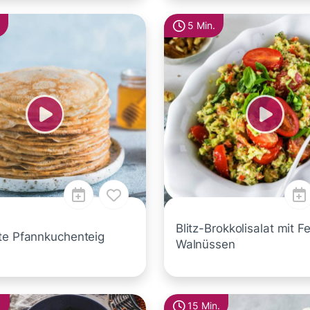
5 Min.
Blitz-Brokkolisalat mit F
te Pfannkuchenteig
Walnüssen
.
15 Min.