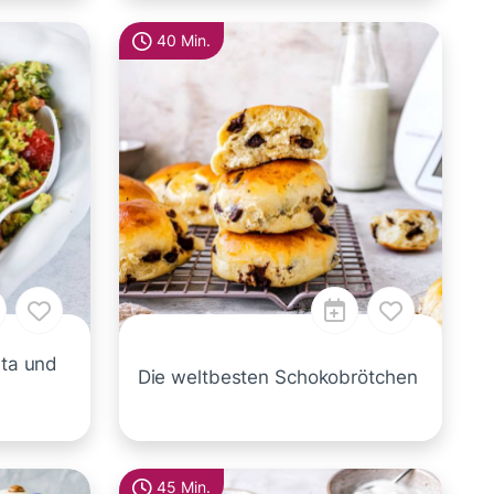
40 Min.
eta und
Die weltbesten Schokobrötchen
45 Min.