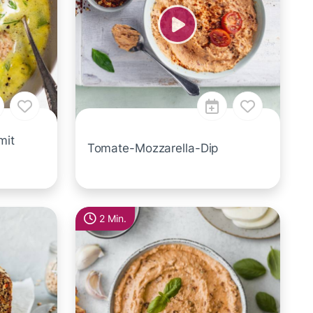
mit
Tomate-Mozzarella-Dip
2 Min.