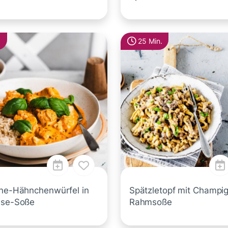
.
25 Min.
One-Hähnchenwürfel in
Spätzletopf mit Champi
äse-Soße
Rahmsoße