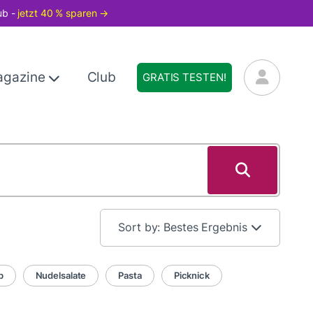
ub -
jetzt 40 % sparen →
agazine
Club
GRATIS TESTEN!
Sort by:
Bestes Ergebnis
b
Nudelsalate
Pasta
Picknick