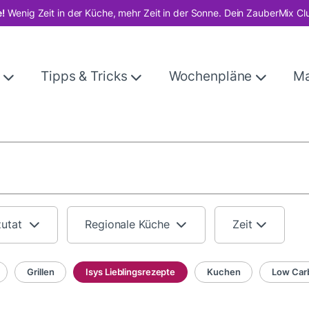
!
Wenig Zeit in der Küche, mehr Zeit in der Sonne. Dein ZauberMix Cl
e
Tipps & Tricks
Wochenpläne
M
zutat
Regionale Küche
Zeit
Grillen
Isys Lieblingsrezepte
Kuchen
Low Car