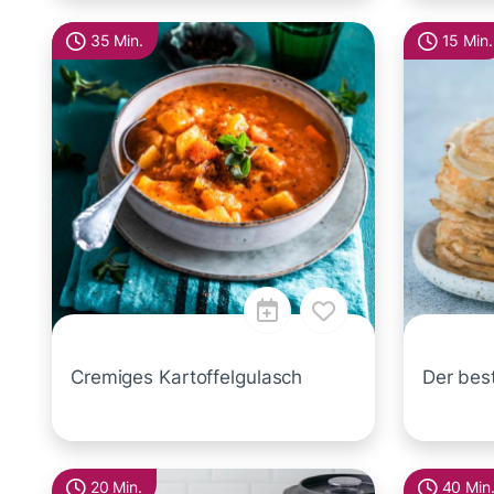
35 Min.
15 Min.
Cremiges Kartoffelgulasch
Der bes
20 Min.
40 Min