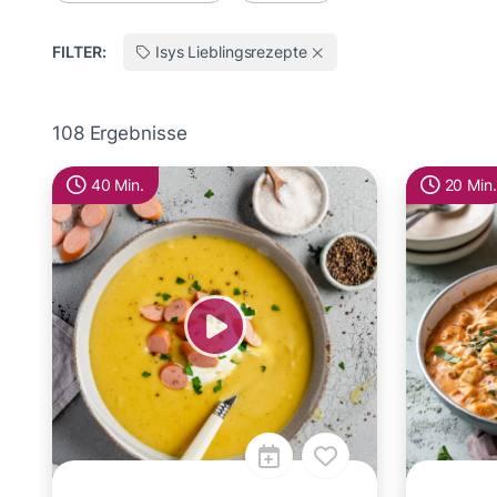
FILTER:
Isys Lieblingsrezepte
108 Ergebnisse
40 Min.
20 Min.