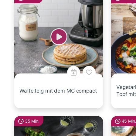
Vegetari
Waffelteig mit dem MC compact
Topf mi
35 Min.
45 Min