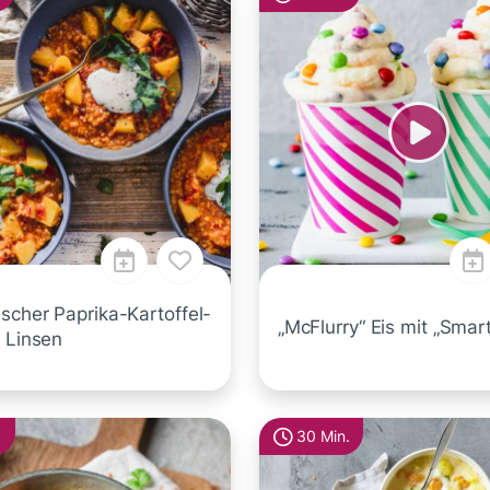
scher Paprika-Kartoffel-
„McFlurry“ Eis mit „Smart
t Linsen
.
30 Min.