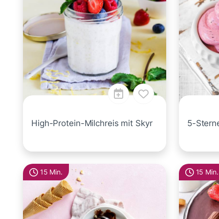
High-Protein-Milchreis mit Skyr
5-Stern
15 Min.
15 Min.