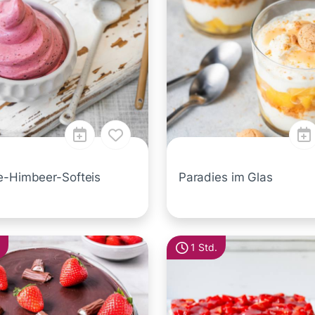
e-Himbeer-Softeis
Paradies im Glas
1 Std.