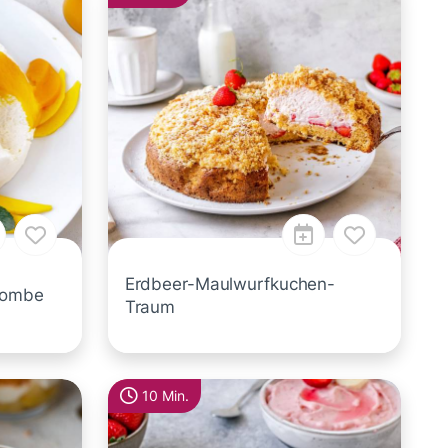
Erdbeer-Maulwurfkuchen-
bombe
Traum
10 Min.