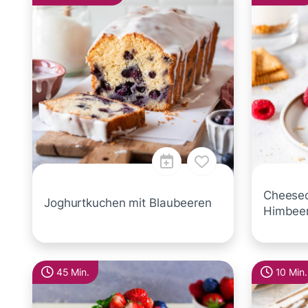
Cheesec
Joghurtkuchen mit Blaubeeren
Himbee
45 Min.
10 Min.