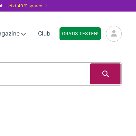
ub -
jetzt 40 % sparen →
agazine
Club
GRATIS TESTEN!