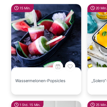
15 Min.
20 Min.
Wassermelonen-Popsicles
„Solero“
1 Std. 15 Min.
25 Min.