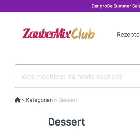
Direkt
Der große Summer Sale
zum
Inhalt
Rezept
Kategorien
Dessert
>
>
Dessert