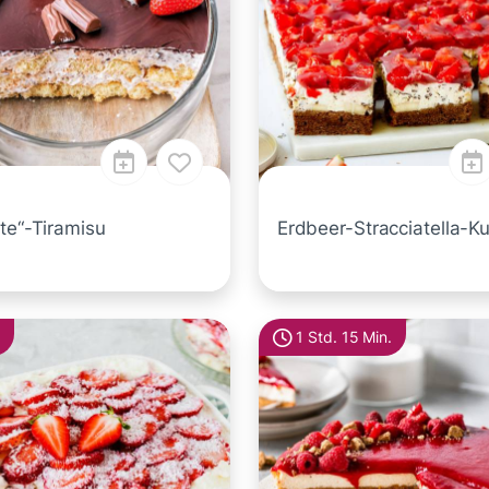
te“-Tiramisu
Erdbeer-Stracciatella-K
1 Std. 15 Min.