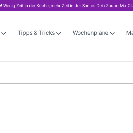
!
Wenig Zeit in der Küche, mehr Zeit in der Sonne. Dein ZauberMix Cl
e
Tipps & Tricks
Wochenpläne
M