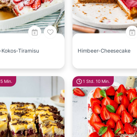
-Kokos-Tiramisu
Himbeer-Cheesecake
15 Min.
1 Std. 10 Min.