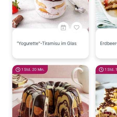
“Yogurette"-Tiramisu im Glas
Erdbeer
1 Std. 20 Min.
1 Std. 