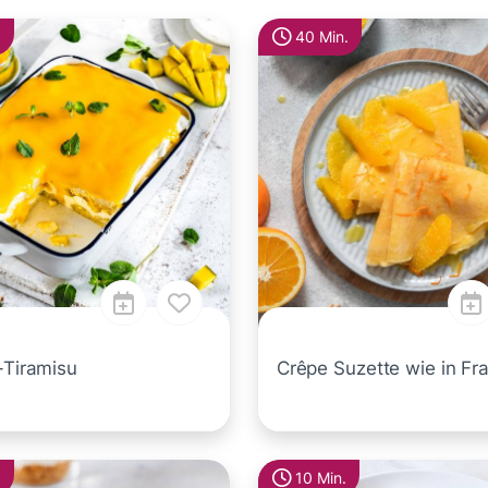
40 Min.
-Tiramisu
Crêpe Suzette wie in Fr
10 Min.