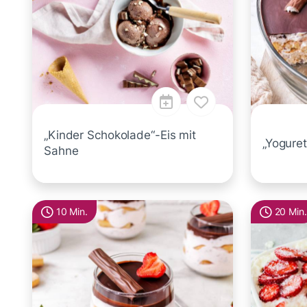
„Kinder Schokolade“-Eis mit
„Yoguret
Sahne
10 Min.
20 Min.