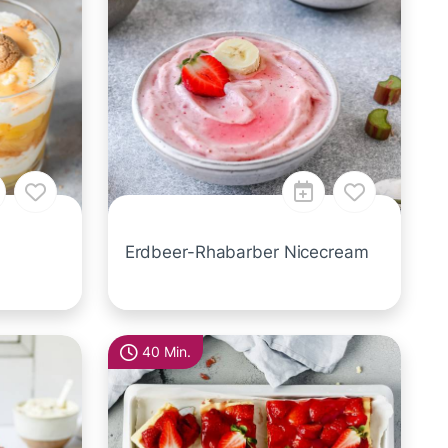
Erdbeer-Rhabarber Nicecream
40 Min.