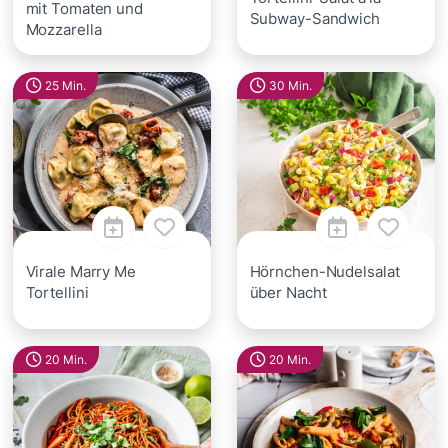
mit Tomaten und
Subway-Sandwich
Mozzarella
25 Min.
30 Min.
Virale Marry Me
Hörnchen-Nudelsalat
Tortellini
über Nacht
20 Min.
20 Min.