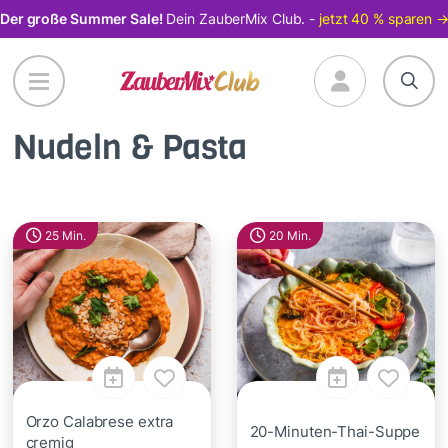
Direkt
Der große Summer Sale!
Dein ZauberMix Club. -
jetzt 40 % sparen 
zum
Inhalt
Nudeln & Pasta
25 Min.
20 Min.
Orzo Calabrese extra
20-Minuten-Thai-Suppe
cremig