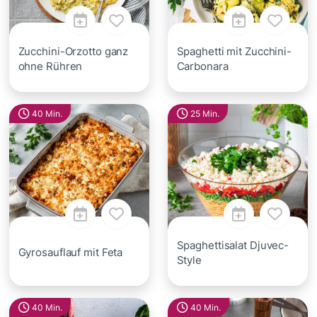
Zucchini-Orzotto ganz
Spaghetti mit Zucchini-
ohne Rühren
Carbonara
40 Min.
25 Min.
Spaghettisalat Djuvec-
Gyrosauflauf mit Feta
Style
40 Min.
40 Min.