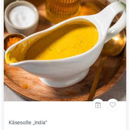
Käsesoße „India“