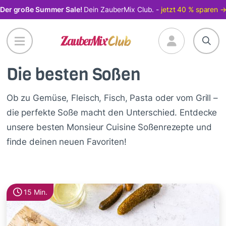
Direkt
Der große Summer Sale!
Dein ZauberMix Club. -
jetzt 40 % sparen 
zum
Inhalt
Die besten Soßen
Ob zu Gemüse, Fleisch, Fisch, Pasta oder vom Grill –
die perfekte Soße macht den Unterschied. Entdecke
unsere besten Monsieur Cuisine Soßenrezepte und
finde deinen neuen Favoriten!
15 Min.