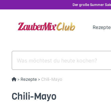
Direkt
Der große Summer Sale
zum
Inhalt
Rezept
Rezepte
Chili-Mayo
>
>
Chili-Mayo