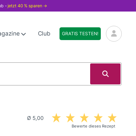
ub -
jetzt 40 % sparen →
agazine
Club
GRATIS TESTEN!
Ø 5,00
Bewerte dieses Rezept