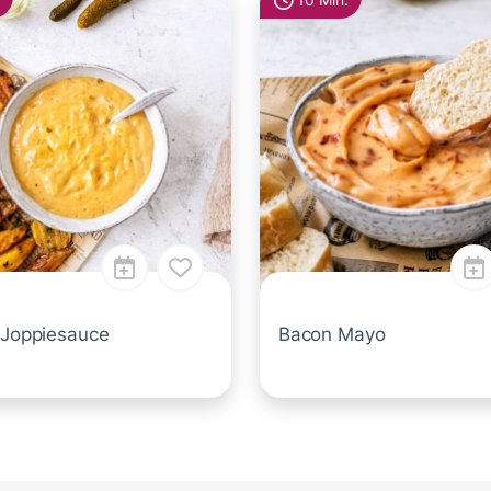
10 Min.
l Joppiesauce
Bacon Mayo