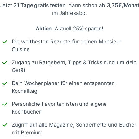
Jetzt
31 Tage gratis testen
, dann schon ab
3,75€/Mona
im Jahresabo.
Aktion
: Aktuell
25% sparen
!
Die weltbesten Rezepte für deinen Monsieur
Speichern
1500
Cuisine
Zugang zu Ratgebern, Tipps & Tricks rund um dein
Gerät
Dein Wochenplaner für einen entspannten
Kochalltag
aber nur 250ml Öl benutzt
Persönliche Favoritenlisten und eigene
Kochbücher
Zugriff auf alle Magazine, Sonderhefte und Bücher
mit Premium