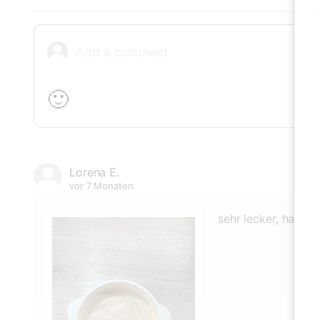
🙂
Lorena E.
vor 7 Monaten
sehr lecker, habe 