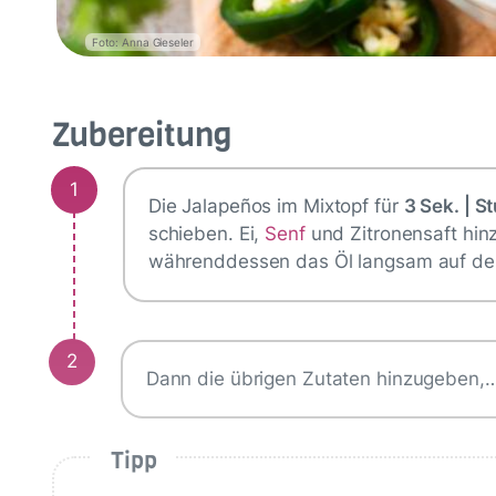
Foto: Anna Gieseler
Zubereitung
1
Die Jalapeños im Mixtopf für
3 Sek. | St
schieben. Ei,
Senf
und Zitronensaft hi
währenddessen das Öl langsam auf den
2
Dann die übrigen Zutaten hinzugeben,
Tipp