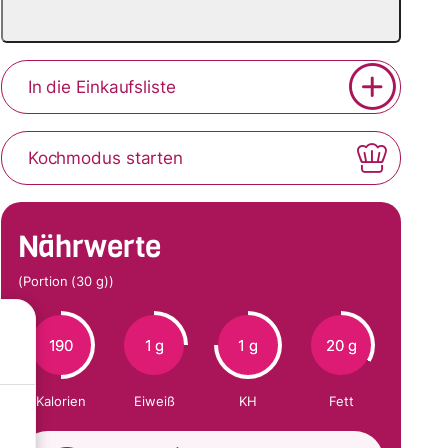
In die Einkaufsliste
Kochmodus starten
Nährwerte
(Portion (30 g))
190
1 g
1 g
20 g
Kalorien
Eiweiß
KH
Fett