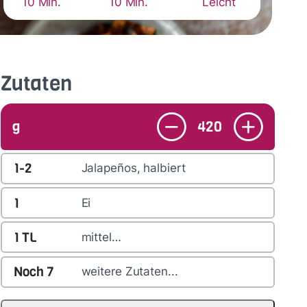
10 Min.
10 Min.
Leicht
Zutaten
g
420
1-2
Jalapeños, halbiert
1
Ei
1
TL
mittel…
Noch
7
weitere Zutaten...