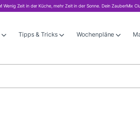
!
Wenig Zeit in der Küche, mehr Zeit in der Sonne. Dein ZauberMix Cl
e
Tipps & Tricks
Wochenpläne
M