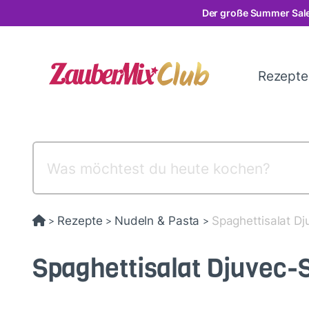
Direkt
Der große Summer Sale
zum
Inhalt
Rezept
Rezepte
Nudeln & Pasta
Spaghettisalat Dj
>
>
>
Spaghettisalat Djuvec-S