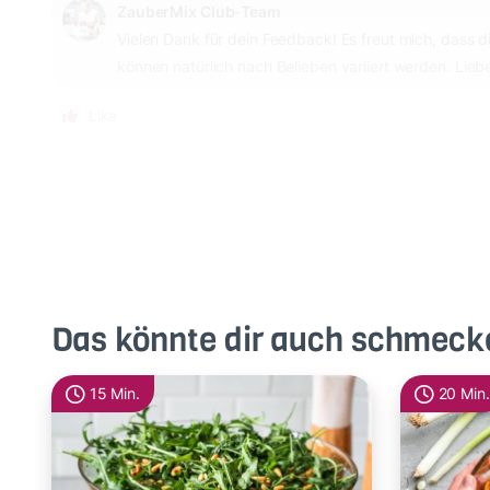
ZauberMix Club-Team
Vielen Dank für dein Feedback! Es freut mich, dass 
können natürlich nach Belieben variiert werden. Lieb
Like
Das könnte dir auch schmeck
15 Min.
20 Min.