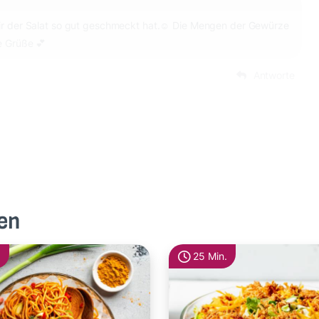
dir der Salat so gut geschmeckt hat.☺️ Die Mengen der Gewürze
e Grüße 💕
Antworte
en
25 Min.