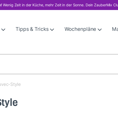
!
Wenig Zeit in der Küche, mehr Zeit in der Sonne. Dein ZauberMix Cl
e
Tipps & Tricks
Wochenpläne
M
uvec-Style
tyle