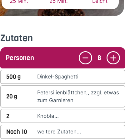
25 Min.
25 Min.
Leicht
Zutaten
Personen
8
500
g
Dinkel-Spaghetti
Petersilienblättchen,, zzgl. etwas
20
g
zum Garnieren
2
Knobla…
Noch
10
weitere Zutaten...