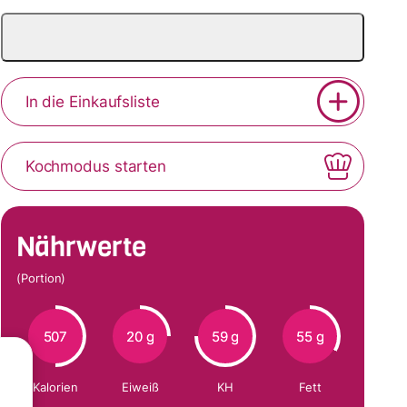
In die Einkaufsliste
Kochmodus starten
Nährwerte
(Portion)
507
20 g
59 g
55 g
Kalorien
Eiweiß
KH
Fett