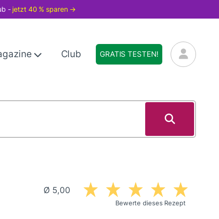
ub -
jetzt 40 % sparen →
agazine
Club
GRATIS TESTEN!
Ø 5,00
Bewerte dieses Rezept