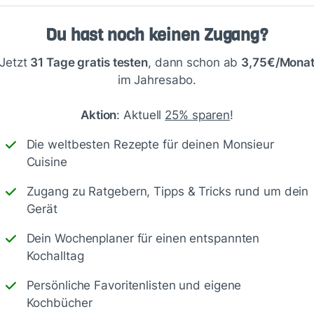
Du hast noch keinen Zugang?
Jetzt
31 Tage gratis testen
, dann schon ab
3,75€/Mona
im Jahresabo.
Aktion
: Aktuell
25% sparen
!
Speichern
1500
Die weltbesten Rezepte für deinen Monsieur
Cuisine
Zugang zu Ratgebern, Tipps & Tricks rund um dein
Gerät
 das ist ja Geschmacksache. Ich empfehle das Rezepte
Dein Wochenplaner für einen entspannten
Kochalltag
Persönliche Favoritenlisten und eigene
Kochbücher