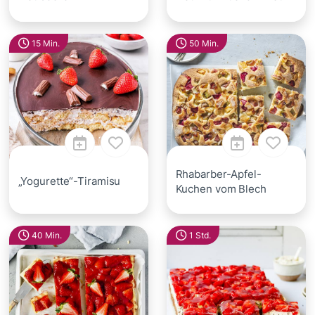
15 Min.
50 Min.
Rhabarber-Apfel-
„Yogurette“-Tiramisu
Kuchen vom Blech
40 Min.
1 Std.