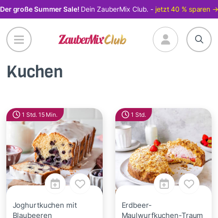
Direkt
Der große Summer Sale!
Dein ZauberMix Club. -
jetzt 40 % sparen 
zum
Inhalt
Kuchen
1 Std. 15 Min.
1 Std.
Joghurtkuchen mit
Erdbeer-
Blaubeeren
Maulwurfkuchen-Traum