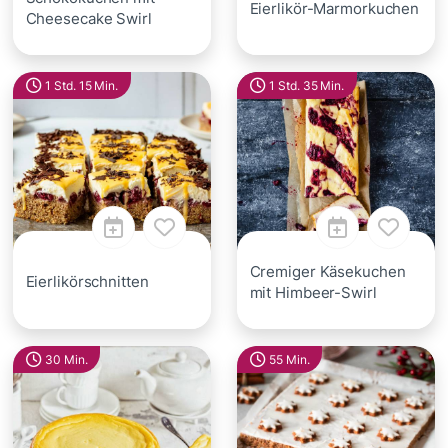
Eierlikör-Marmorkuchen
Cheesecake Swirl
1 Std. 15 Min.
1 Std. 35 Min.
Cremiger Käsekuchen
Eierlikörschnitten
mit Himbeer-Swirl
30 Min.
55 Min.