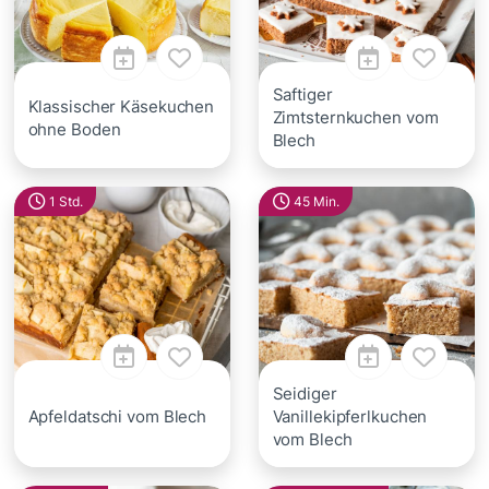
Saftiger
Klassischer Käsekuchen
Zimtsternkuchen vom
ohne Boden
Blech
1 Std.
45 Min.
Seidiger
Apfeldatschi vom Blech
Vanillekipferlkuchen
vom Blech