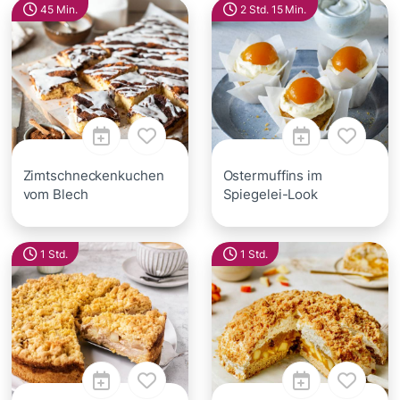
45 Min.
2 Std. 15 Min.
Zimtschneckenkuchen
Ostermuffins im
vom Blech
Spiegelei-Look
1 Std.
1 Std.