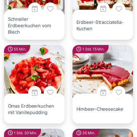
Schneller
Erdbeer-Stracciatella-
Erdbeerkuchen vom
Kuchen
Blech
55 Min.
1 Std. 15 Min.
Omas Erdbeerkuchen
Himbeer-Cheesecake
mit Vanillepudding
1 Std. 30 Min.
35 Min.