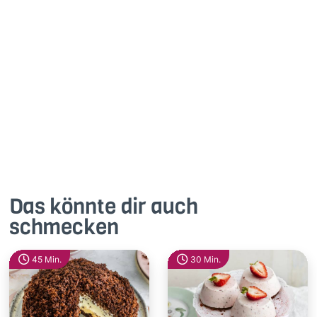
Super lecker - jederzeit wieder. Habe ihn nicht am
Bleck, sondern in einer Form gemacht.
Like
Antworte
Das könnte dir auch
schmecken
45 Min.
30 Min.