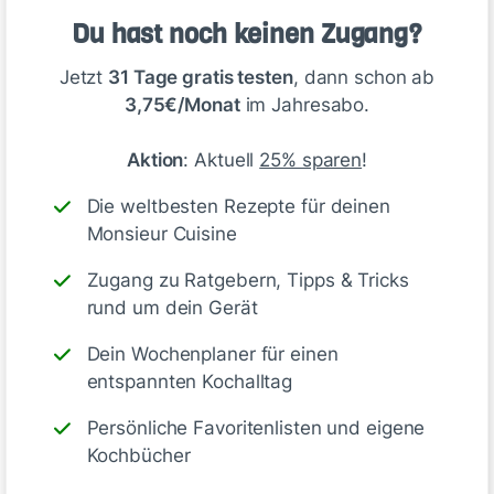
Jacqueline G_002
Du hast noch keinen Zugang?
vor etwa 1 Jahr
Jetzt
31 Tage gratis testen
, dann schon ab
3,75€/Monat
im Jahresabo.
Aktion
: Aktuell
25% sparen
!
Die weltbesten Rezepte für deinen
Monsieur Cuisine
Zugang zu Ratgebern, Tipps & Tricks
rund um dein Gerät
Dein Wochenplaner für einen
entspannten Kochalltag
Persönliche Favoritenlisten und eigene
Sehr lecker
Kochbücher