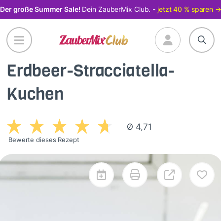
Direkt
Der große Summer Sale!
Dein ZauberMix Club. -
jetzt 40 % sparen 
zum
Inhalt
Erdbeer-Stracciatella-
Kuchen
Ø 4,71
Bewerte dieses Rezept