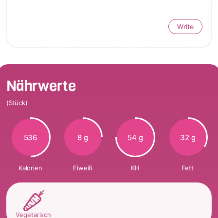
Write
Nährwerte
(Stück)
536
8 g
54 g
32 g
Kalorien
Eiweiß
KH
Fett
Vegetarisch