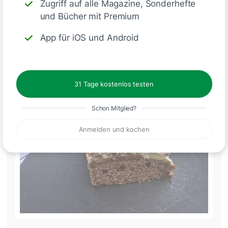
1
Antworte
Zugriff auf alle Magazine, Sonderhefte
und Bücher mit Premium
App für iOS und Android
Annemarie S_007
vor etwa 1 Jahr
31 Tage kostenlos testen
Schon Mitglied?
Anmelden und kochen