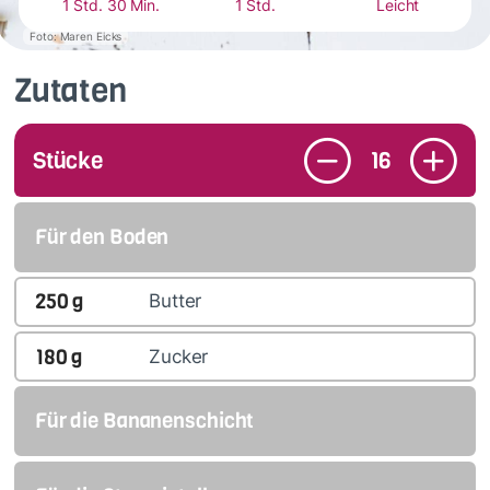
1 Std. 30 Min.
1 Std.
Leicht
Foto: Maren Eicks
Zutaten
Stücke
16
Für den Boden
250
g
Butter
180
g
Zucker
Für die Bananenschicht