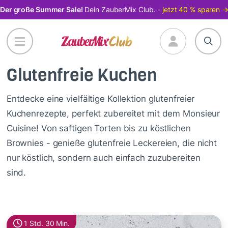
Direkt
Der große Summer Sale!
Dein ZauberMix Club. -
jetzt 40 % sparen 
zum
Inhalt
Glutenfreie Kuchen
Entdecke eine vielfältige Kollektion glutenfreier
Kuchenrezepte, perfekt zubereitet mit dem Monsieur
Cuisine! Von saftigen Torten bis zu köstlichen
Brownies - genieße glutenfreie Leckereien, die nicht
nur köstlich, sondern auch einfach zuzubereiten
sind.
1 Std. 30 Min.