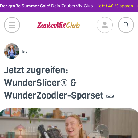
Direkt
Der große Summer Sale!
Dein ZauberMix Club. -
jetzt 40 % sparen 
zum
Inhalt
Isy
Jetzt zugreifen:
WunderSlicer® &
WunderZoodler-Sparset 🥒