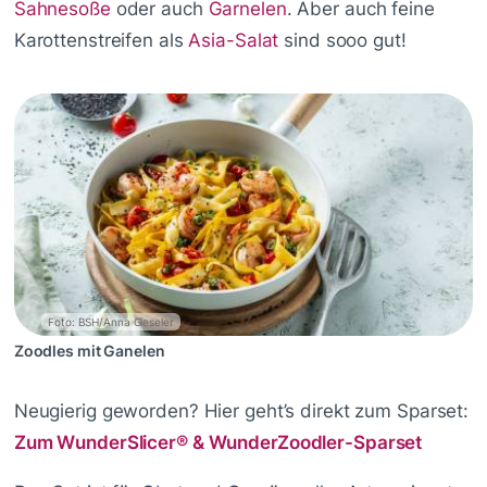
Sahnesoße
oder auch
Garnelen
. Aber auch feine
Karottenstreifen als
Asia-Salat
sind sooo gut!
Foto: BSH/Anna Gieseler
Zoodles mit Ganelen
Neugierig geworden? Hier geht’s direkt zum Sparset:
Zum WunderSlicer® & WunderZoodler-Sparset