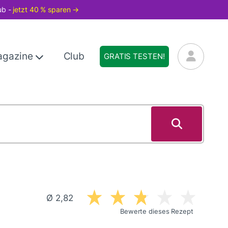
ub -
jetzt 40 % sparen →
agazine
Club
GRATIS TESTEN!
Ø 2,82
Bewerte dieses Rezept