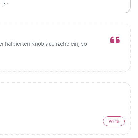
. |…
er halbierten Knoblauchzehe ein, so
Write