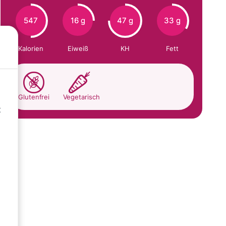
547
16 g
47 g
33 g
Kalorien
Eiweiß
KH
Fett
Glutenfrei
Vegetarisch
t