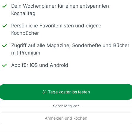
Dein Wochenplaner für einen entspannten
Kochalltag
Persönliche Favoritenlisten und eigene
Kochbücher
Zugriff auf alle Magazine, Sonderhefte und Bücher
 ganz nach deinen Vorlieben angepasst hast!! 😍
mit Premium
nau ausgetauscht hast. 🥰
App für iOS und Android
31 Tage kostenlos testen
Schon Mitglied?
Anmelden und kochen