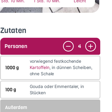
 Std. 10 Min.
1 Std. 10 Min.
Leicht
Zutaten
Personen
4
vorwiegend festkochende
1000
g
Kartoffeln
, in dünnen Scheiben,
ohne Schale
Gouda oder Emmentaler, in
100
g
Stücken
Außerdem