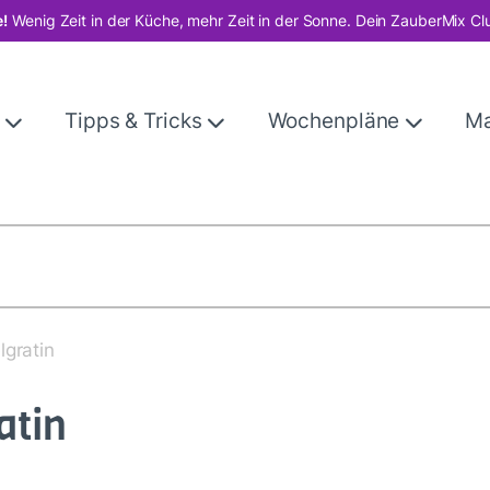
!
Wenig Zeit in der Küche, mehr Zeit in der Sonne. Dein ZauberMix Cl
e
Tipps & Tricks
Wochenpläne
M
lgratin
atin