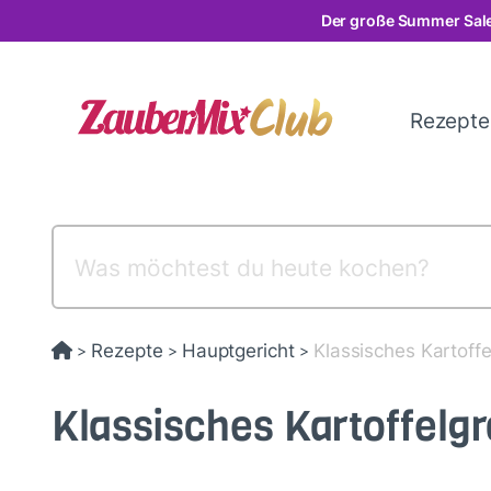
Direkt
Der große Summer Sale
zum
Inhalt
Rezept
Rezepte
Hauptgericht
Klassisches Kartoffe
>
>
>
Klassisches Kartoffelgr