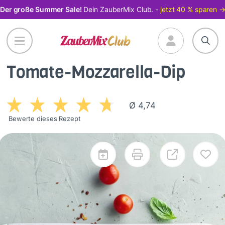
Direkt
Der große Summer Sale!
Dein ZauberMix Club. -
jetzt 40 % sparen 
zum
Inhalt
Tomate-Mozzarella-Dip
Ø 4,74
Bewerte dieses Rezept