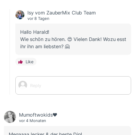
Isy vom ZauberMix Club Team
vor 8 Tagen
Hallo Harald!
Wie schön zu hören. 😍 Vielen Dank! Wozu esst
ihr ihn am liebsten? 🤗
Like
Mumoftwokids❤️
vor 4 Monaten
Megaaaa lecker & der beste Dip!