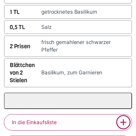
1
TL
getrocknetes Basilikum
0,5
TL
Salz
frisch gemahlener schwarzer
2
Prisen
Pfeffer
Blättchen
von
2
Basilikum, zum Garnieren
Stielen
In die Einkaufsliste