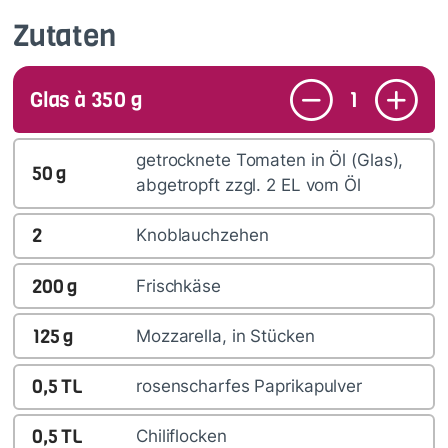
Zutaten
Glas à 350 g
1
getrocknete Tomaten in Öl (Glas),
50
g
abgetropft zzgl. 2 EL vom Öl
2
Knoblauchzehen
200
g
Frischkäse
125
g
Mozzarella, in Stücken
0,5
TL
rosenscharfes Paprikapulver
0,5
TL
Chiliflocken