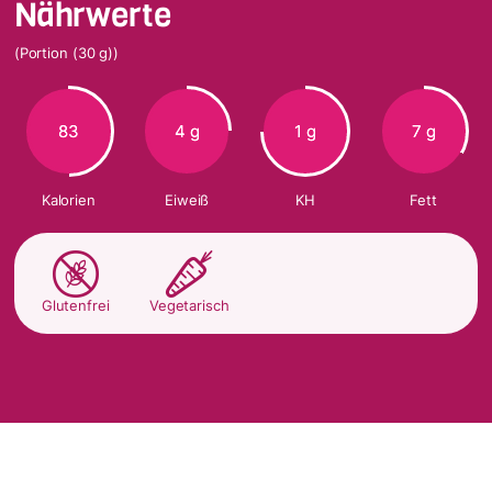
Nährwerte
(Portion (30 g))
83
4 g
1 g
7 g
Kalorien
Eiweiß
KH
Fett
Glutenfrei
Vegetarisch