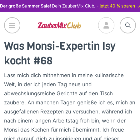
Direkt
Der große Summer Sale!
Dein ZauberMix Club. -
jetzt 40 % sparen 
zum
Inhalt
Was Monsi-Expertin Isy
kocht #68
Lass mich dich mitnehmen in meine kulinarische
Welt, in der ich jeden Tag neue und
abwechslungsreiche Gerichte auf den Tisch
zaubere. An manchen Tagen genieße ich es, mich an
ausgefallenen Rezepten zu versuchen, während ich
nach einem langen Arbeitstag froh bin, wenn der
Monsi das Kochen für mich übernimmt. Ich freue
mich darauf, dich zu inspirieren und auf dieser