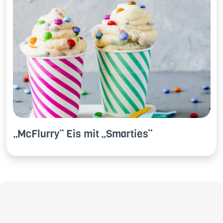
„M­cFlur­ry“ Eis mit „S­mar­ties“