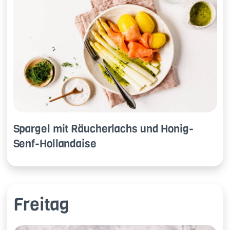
Spar­gel mit Räu­cher­lachs und Ho­nig-
Senf-Hol­land­ai­se
Freitag