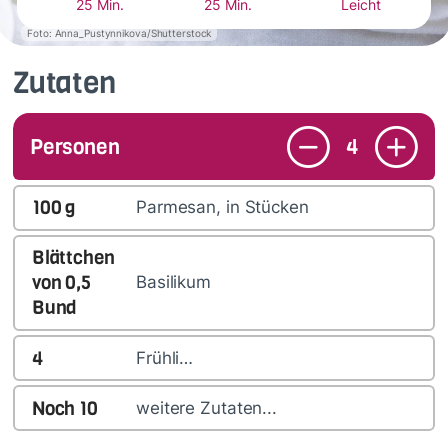
25 Min.
25 Min.
Leicht
Foto: Anna_Pustynnikova/Shutterstock
Zutaten
Personen
4
100
g
Parmesan, in Stücken
Blättchen
von
0,5
Basilikum
Bund
4
Frühli…
Noch
10
weitere Zutaten...