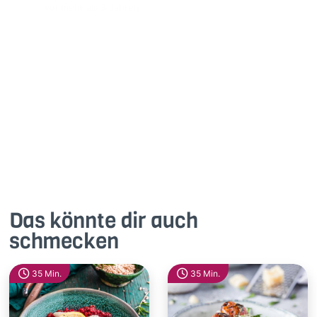
vor mehr als 3 Jahren
Super leckeres Risotto, koche es immer wieder 🍋
2
Antworte
Das könnte dir auch
schmecken
35 Min.
35 Min.