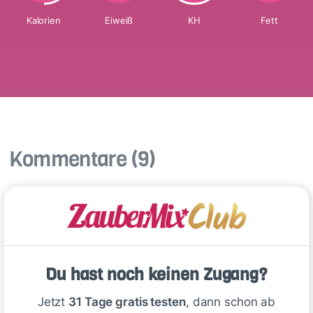
Kalorien
Eiweiß
KH
Fett
Kommentare
(9)
Du hast noch keinen Zugang?
🙂
Speichern
1500
Jetzt
31 Tage gratis testen
, dann schon ab