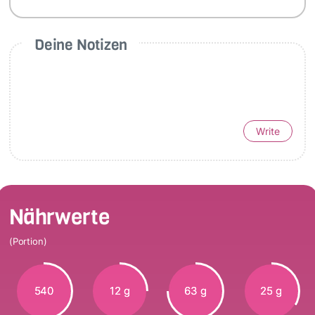
Deine Notizen
Write
Nährwerte
(Portion)
540
12 g
63 g
25 g