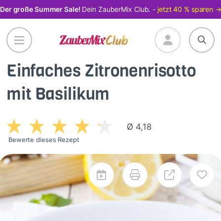
Direkt
Der große Summer Sale!
Dein ZauberMix Club. -
jetzt 40 % sparen 
zum
Inhalt
Einfaches Zitronenrisotto
mit Basilikum
Ø 4,18
Bewerte dieses Rezept