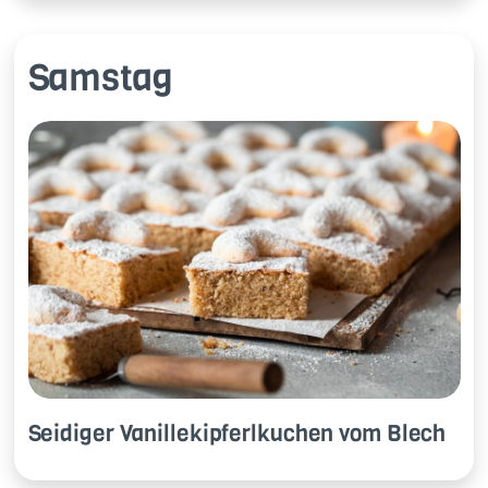
Samstag
Sei­di­ger Va­nil­le­kip­ferl­ku­chen vom Blech