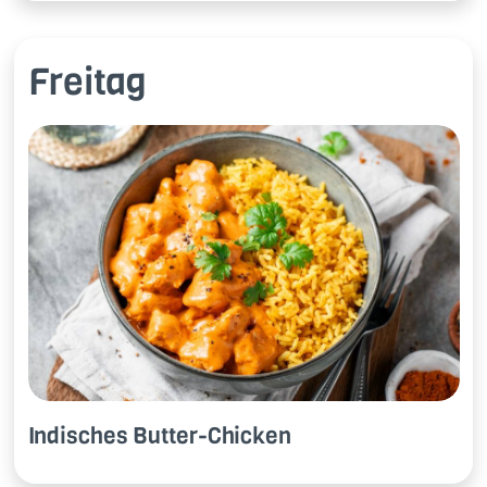
Freitag
In­di­sches But­ter-Chi­cken