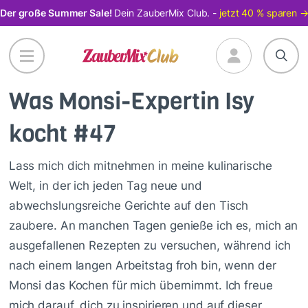
Direkt
Der große Summer Sale!
Dein ZauberMix Club. -
jetzt 40 % sparen 
zum
Inhalt
Was Monsi-Expertin Isy
kocht #47
Lass mich dich mitnehmen in meine kulinarische
Welt, in der ich jeden Tag neue und
abwechslungsreiche Gerichte auf den Tisch
zaubere. An manchen Tagen genieße ich es, mich an
ausgefallenen Rezepten zu versuchen, während ich
nach einem langen Arbeitstag froh bin, wenn der
Monsi das Kochen für mich übernimmt. Ich freue
mich darauf, dich zu inspirieren und auf dieser