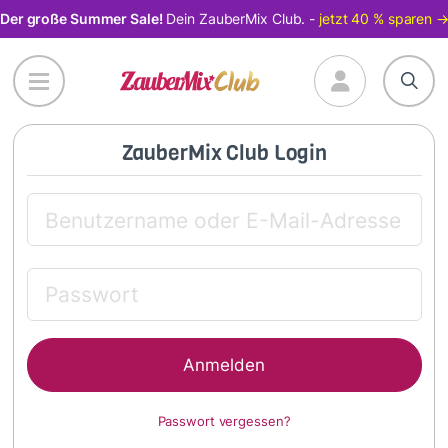
Direkt
Der große Summer Sale!
Dein ZauberMix Club. -
jetzt 40 % sparen 
zum
Inhalt
ZauberMix Club Login
Passwort vergessen?