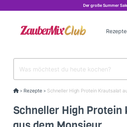
Direkt
Der große Summer Sale
zum
Inhalt
Rezept
Rezepte
Schneller High Protein Krautsalat 
>
>
Schneller High Protein 
aus dem Monsieur