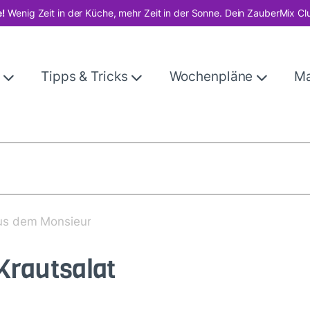
!
Wenig Zeit in der Küche, mehr Zeit in der Sonne. Dein ZauberMix Cl
e
Tipps & Tricks
Wochenpläne
M
aus dem Monsieur
Krautsalat