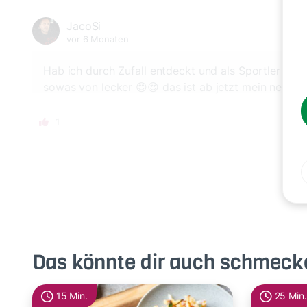
JacoSi
vor 6 Monaten
Hab ich durch Zufall entdeckt und als Sportler dac
sowas von lecker 😍😍 das ist ab jetzt mein neuer a
1
Das könnte dir auch schmeck
15 Min.
25 Min.