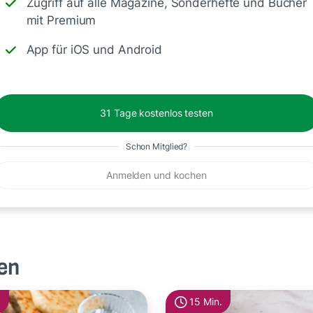
Zugriff auf alle Magazine, Sonderhefte und Bücher
mit Premium
App für iOS und Android
hte ich mach den mal. Leute ich muss sagen der ist
bsoluter Lieblings Salat. Ein Traum 🥰
31 Tage kostenlos testen
Antworte
Schon Mitglied?
Anmelden und kochen
en
15 Min.