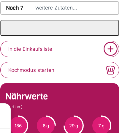
Noch
7
weitere Zutaten...
In die Einkaufsliste
Kochmodus starten
Nährwerte
(Portion )
186
6 g
29 g
7 g