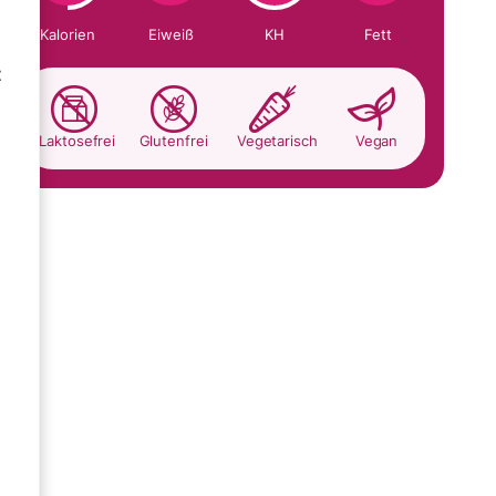
Kalorien
Eiweiß
KH
Fett
t
Laktosefrei
Glutenfrei
Vegetarisch
Vegan