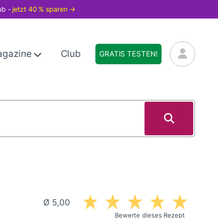
ub -
jetzt 40 % sparen →
agazine
Club
GRATIS TESTEN!
Ø 5,00
Bewerte dieses Rezept