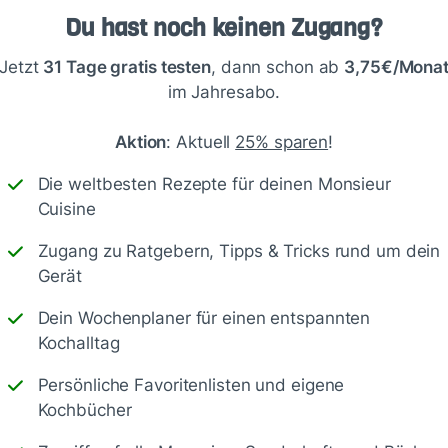
Du hast noch keinen Zugang?
Jetzt
31 Tage gratis testen
, dann schon ab
3,75€/Mona
im Jahresabo.
Aktion
: Aktuell
25% sparen
!
Speichern
1500
Die weltbesten Rezepte für deinen Monsieur
Cuisine
Zugang zu Ratgebern, Tipps & Tricks rund um dein
Gerät
Dein Wochenplaner für einen entspannten
bend durchziehen dann wird er bestimmt noch besser.
Kochalltag
oo schnell fertig
Persönliche Favoritenlisten und eigene
Kochbücher
Antworte