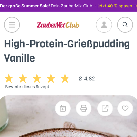
Direkt
Der große Summer Sale!
Dein ZauberMix Club. -
jetzt 40 % sparen 
zum
Inhalt
High-Protein-Grießpudding
Vanille
Ø 4,82
Bewerte dieses Rezept