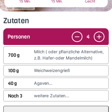
15 Min.
15 Min.
Leicht
Foto: Sandra Leibinger
Zutaten
Personen
4
Milch ( oder pflanzliche Alternative,
700
g
z.B. Hafer-oder Mandelmilch)
100
g
Weichweizengrieß
40
g
Agaven…
Noch
3
weitere Zutaten...