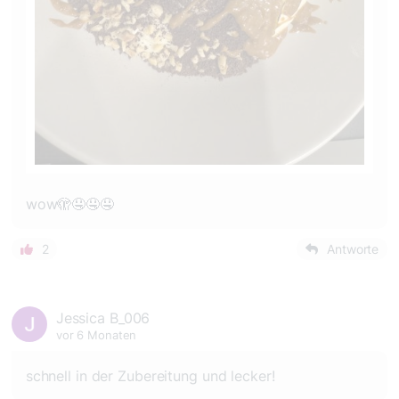
wow🫣🤤🤤🤤
2
Antworte
Jessica B_006
vor 6 Monaten
schnell in der Zubereitung und lecker!