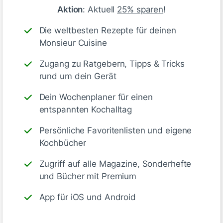
danke! Das freut uns riesig. 😍
Aktion
: Aktuell
25% sparen
!
Und dazu gab es bei dir noch Fruchtpüree? 😊
🤗
Die weltbesten Rezepte für deinen
Monsieur Cuisine
Like
Zugang zu Ratgebern, Tipps & Tricks
rund um dein Gerät
Dein Wochenplaner für einen
entspannten Kochalltag
Persönliche Favoritenlisten und eigene
Nana
Kochbücher
vor 16 Tagen
Zugriff auf alle Magazine, Sonderhefte
und Bücher mit Premium
App für iOS und Android