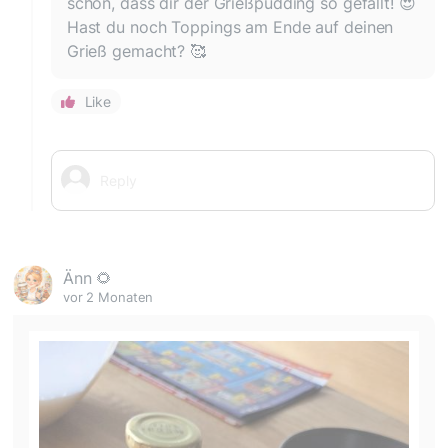
schön, dass dir der Grießpudding so gefällt! 😍
Hast du noch Toppings am Ende auf deinen
Grieß gemacht? 🥰
Like
Änn 🌻
vor 2 Monaten