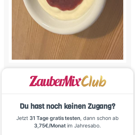
Einfach nur lecker 😍🥳
1
Du hast noch keinen Zugang?
Emily vom ZauberMix Club Team
vor 9 Tagen
Jetzt
31 Tage gratis testen
, dann schon ab
3,75€/Monat
im Jahresabo.
Hallo Ingeborg,