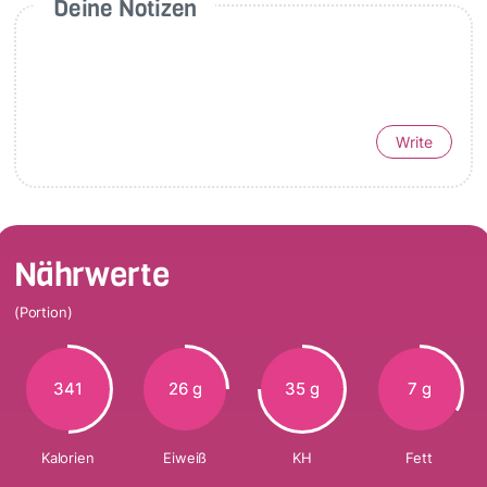
Deine Notizen
Write
Nährwerte
(Portion)
341
26 g
35 g
7 g
Kalorien
Eiweiß
KH
Fett