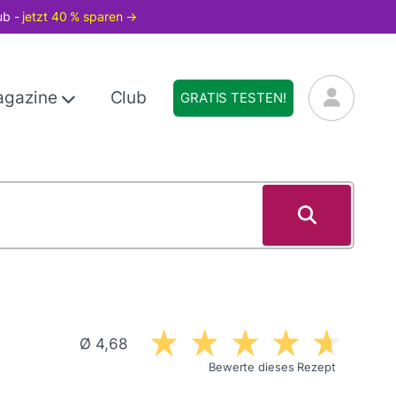
ub -
jetzt 40 % sparen →
agazine
Club
GRATIS TESTEN!
Ø 4,68
Bewerte dieses Rezept