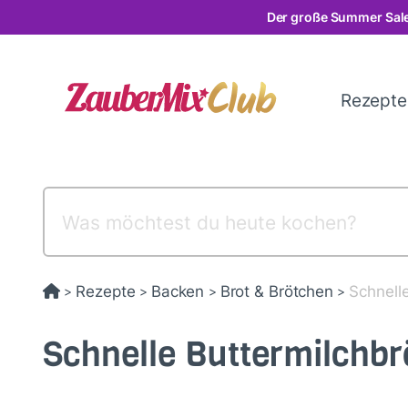
Direkt
Der große Summer Sale
zum
Inhalt
Rezept
Rezepte
Backen
Brot & Brötchen
Schnell
>
>
>
>
Schnelle Buttermilchb