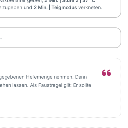
 Mixbehälter geben,
2 Min. | Stufe 2 | 37 °C
lz zugeben und
2 Min. | Teigmodus
verkneten.
…
 angegebenen Hefemenge nehmen. Dann
n lassen. Als Faustregel gilt: Er sollte