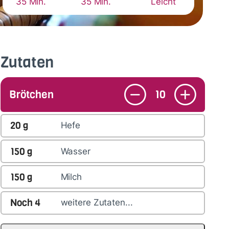
35 Min.
35 Min.
Leicht
Zutaten
Brötchen
10
20
g
Hefe
150
g
Wasser
150
g
Milch
Noch
4
weitere Zutaten...