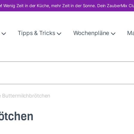
!
Wenig Zeit in der Küche, mehr Zeit in der Sonne. Dein ZauberMix Cl
e
Tipps & Tricks
Wochenpläne
M
e Buttermilchbrötchen
rötchen