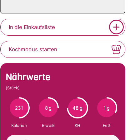
In die Einkaufsliste
Kochmodus starten
Nährwerte
(Stück)
231
8 g
48 g
1 g
Kalorien
Eiweiß
KH
Fett