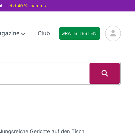
ub -
jetzt 40 % sparen →
agazine
Club
GRATIS TESTEN!
lungsreiche Gerichte auf den Tisch