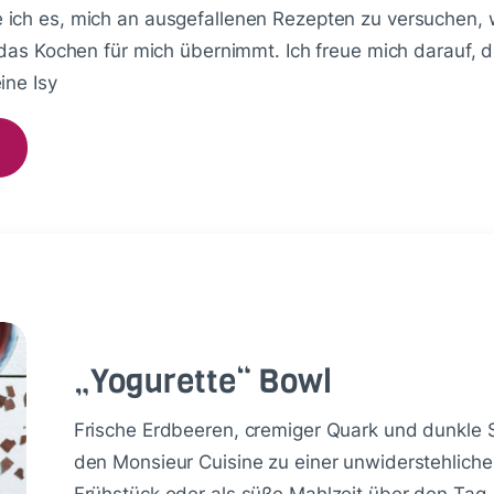
ich es, mich an ausgefallenen Rezepten zu versuchen, 
das Kochen für mich übernimmt. Ich freue mich darauf, di
ine Isy
„Yo­gu­ret­te“ Bowl
Frische Erdbeeren, cremiger Quark und dunkle
den Monsieur Cuisine zu einer unwiderstehliche
Frühstück oder als süße Mahlzeit über den Tag, 