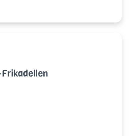
Fri­ka­del­len