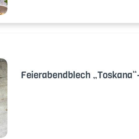
Fei­er­abend­blech „Tos­ka­na“-