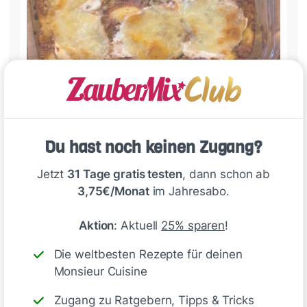
yummy sieht nicht nur gut aus schmeckt auch so
Du hast noch keinen Zugang?
Like
Antworte
Jetzt
31 Tage gratis testen
, dann schon ab
3,75€/Monat
im Jahresabo.
Jamie Marek
Aktion
: Aktuell
25% sparen
!
vor 4 Monaten
Die weltbesten Rezepte für deinen
super lecker
Monsieur Cuisine
1
Zugang zu Ratgebern, Tipps & Tricks