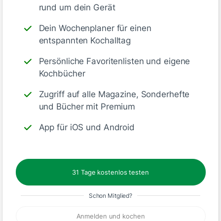
rund um dein Gerät
Dein Wochenplaner für einen
Emily vom ZauberMix Club Team
entspannten Kochalltag
vor 4 Monaten
Persönliche Favoritenlisten und eigene
Hey Jamie,
Kochbücher
Das freut uns riesig! Wir finden auch, dass man
von diesem Rezept kaum genug bekommen
Zugriff auf alle Magazine, Sonderhefte
kann. 😋✨
und Bücher mit Premium
Warst du beim Mixen genauso schnell fertig
wie wir oder hast du dir beim Anrichten noch
App für iOS und Android
richtig viel Zeit für die Optik gelassen? 🙌
Liebe Grüße Emily von ZauberMix
31 Tage kostenlos testen
Like
Schon Mitglied?
Anmelden und kochen