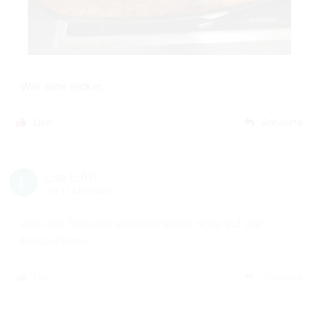
War sehr lecker
Like
Antworte
Lisa E_011
vor 11 Monaten
Also der Rotwein erschien leider nicht auf der
Einkaufsliste
Like
Antworte