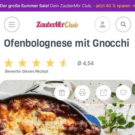
Direkt
Der große Summer Sale!
Dein ZauberMix Club. -
jetzt 40 % sparen 
zum
Inhalt
Ofenbolognese mit Gnocchi
Ø 4,54
Bewerte dieses Rezept