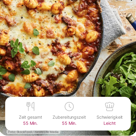
Zeit gesamt
Zubereitungszeit
Schwierigkeit
55 Min.
55 Min.
Leicht
Foto: StockFood / News Life Media