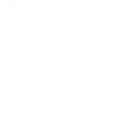
Gitte L_002
vor 11 Monaten
Mega lecker 😍
Like
Antworte