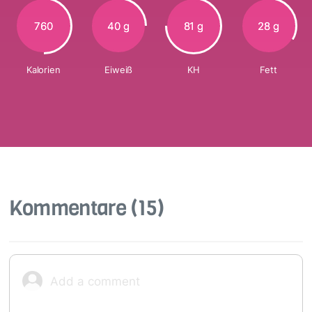
760
40 g
81 g
28 g
Kalorien
Eiweiß
KH
Fett
Kommentare
(15)