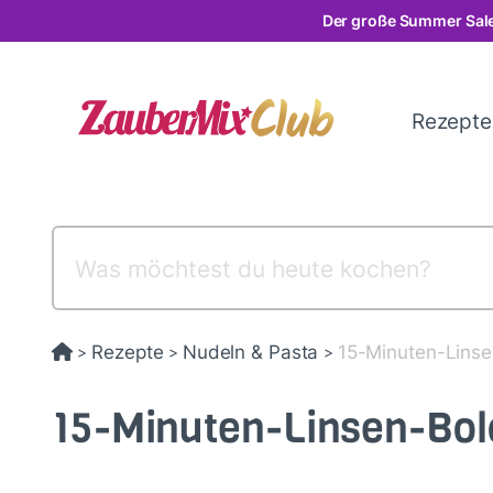
Direkt
Der große Summer Sale
zum
Inhalt
Rezept
Rezepte
Nudeln & Pasta
15-Minuten-Lins
>
>
>
15-Minuten-Linsen-Bo