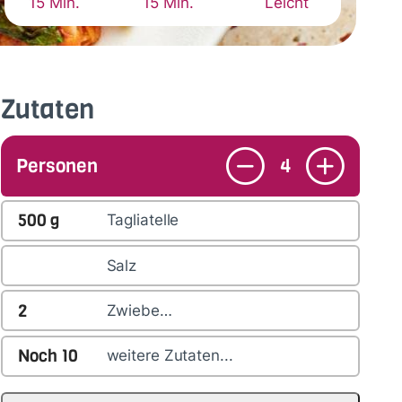
15 Min.
15 Min.
Leicht
Zutaten
Personen
4
500
g
Tagliatelle
Salz
2
Zwiebe…
Noch
10
weitere Zutaten...