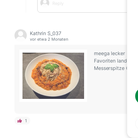
Kathrin S_037
vor etwa 2 Monaten
meega lecker und r
Favoriten landen 👍
Messerspitze Chil
1