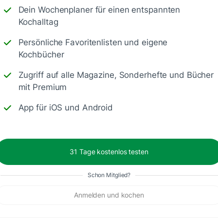
Dein Wochenplaner für einen entspannten
Kochalltag
Persönliche Favoritenlisten und eigene
Kochbücher
Zugriff auf alle Magazine, Sonderhefte und Bücher
atz-fatz gekocht 👍🏻 das wird wohl unter unseren
mit Premium
🏻 weiter haben nur statt italienische Kräuter eine
li Gewürz genommen.
App für iOS und Android
31 Tage kostenlos testen
Schon Mitglied?
Anmelden und kochen