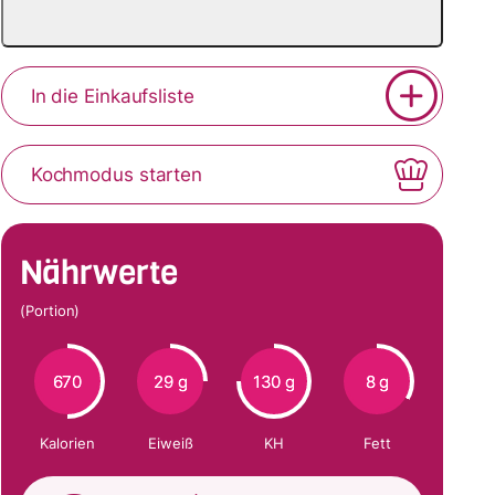
In die Einkaufsliste
Kochmodus starten
Nährwerte
(Portion)
670
29 g
130 g
8 g
Kalorien
Eiweiß
KH
Fett