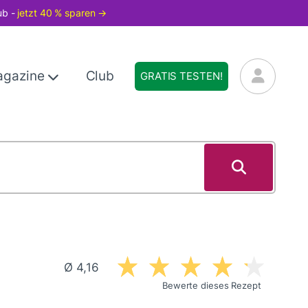
ub -
jetzt 40 % sparen →
agazine
Club
GRATIS TESTEN!
Ø 4,16
Bewerte dieses Rezept