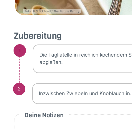
Foto: © StockFood / The Picture Pantry
Zubereitung
1
Die Tagliatelle in reichlich kochendem
abgießen.
2
Inzwischen Zwiebeln und Knoblauch in
Deine Notizen