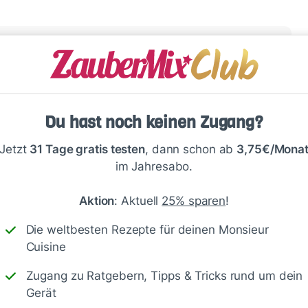
vor dem kochen, habe ich weniger Wasser und mehr
 eine Würzpaste mit getrockneten Tomaten
Du hast noch keinen Zugang?
Jetzt
31 Tage gratis testen
, dann schon ab
3,75€/Mona
im Jahresabo.
Aktion
: Aktuell
25% sparen
!
klingt sehr lecker - danke für dein Feedback und die
Die weltbesten Rezepte für deinen Monsieur
Cuisine
Zugang zu Ratgebern, Tipps & Tricks rund um dein
Gerät