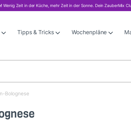
!
Wenig Zeit in der Küche, mehr Zeit in der Sonne. Dein ZauberMix Cl
e
Tipps & Tricks
Wochenpläne
M
en-Bolognese
lognese