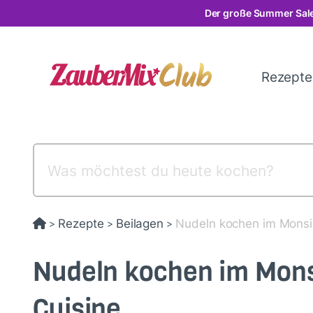
Direkt
Der große Summer Sale
zum
Inhalt
Rezept
Rezepte
Beilagen
Nudeln kochen im Monsi
>
>
>
Nudeln kochen im Mon
Cuisine