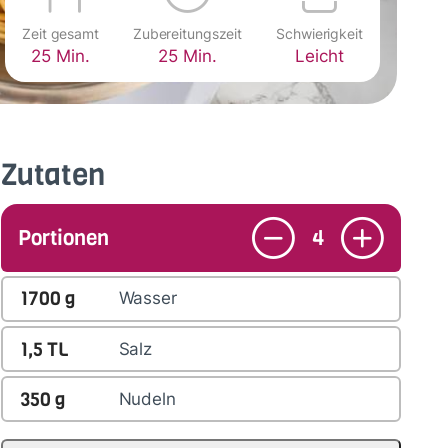
Zeit gesamt
Zubereitungszeit
Schwierigkeit
25 Min.
25 Min.
Leicht
Zutaten
Portionen
4
1700
g
Wasser
1,5
TL
Salz
350
g
Nudeln