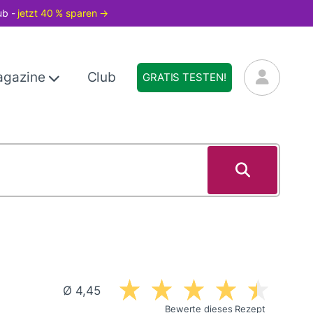
ub -
jetzt 40 % sparen →
agazine
Club
GRATIS TESTEN!
Ø 4,45
Bewerte dieses Rezept