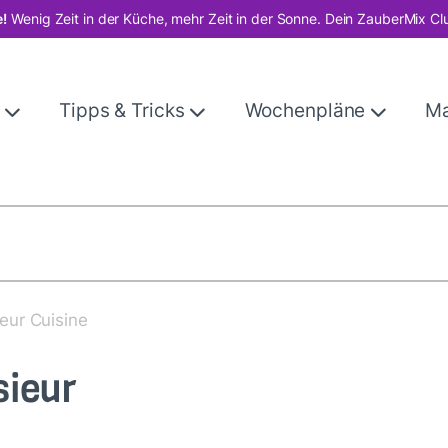
!
Wenig Zeit in der Küche, mehr Zeit in der Sonne. Dein ZauberMix Cl
e
Tipps & Tricks
Wochenpläne
M
eur Cuisine
sieur