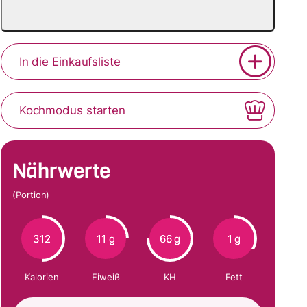
In die Einkaufsliste
Kochmodus starten
Nährwerte
(Portion)
312
11 g
66 g
1 g
Kalorien
Eiweiß
KH
Fett