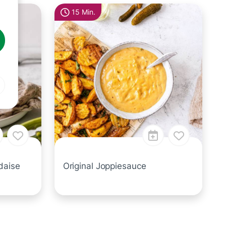
15 Min.
daise
Original Joppiesauce