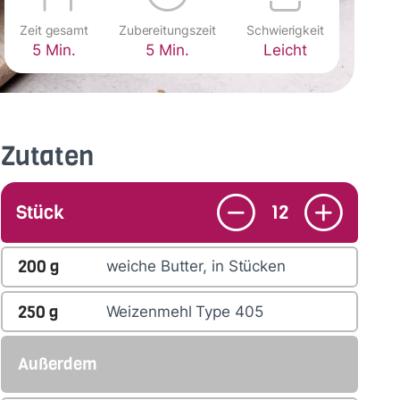
Zeit gesamt
Zubereitungszeit
Schwierigkeit
5 Min.
5 Min.
Leicht
Zutaten
Stück
12
200
g
weiche Butter, in Stücken
250
g
Weizenmehl Type 405
Außerdem