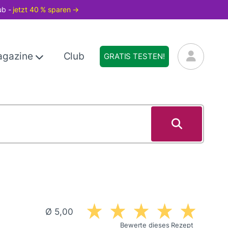
ub -
jetzt 40 % sparen →
agazine
Club
GRATIS TESTEN!
Ø 5,00
Bewerte dieses Rezept