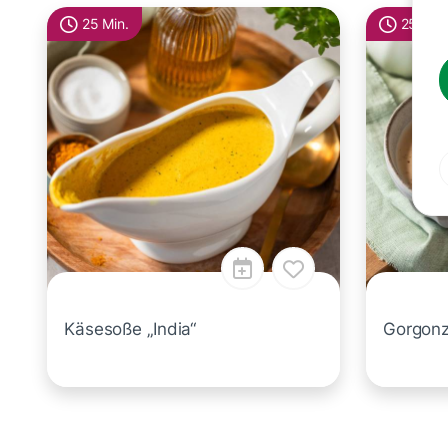
25 Min.
25 Min.
Käsesoße „India“
Gorgonz