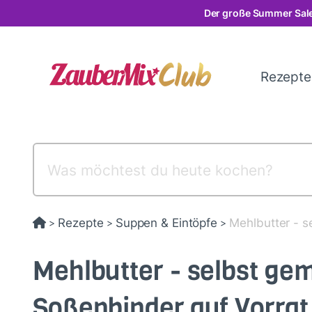
Direkt
Der große Summer Sale
zum
Inhalt
Rezept
Rezepte
Suppen & Eintöpfe
Mehlbutter - s
>
>
>
Mehlbutter - selbst ge
Soßenbinder auf Vorrat