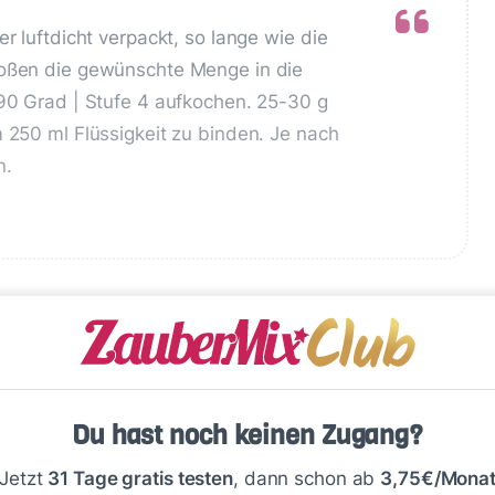
r luftdicht verpackt, so lange wie die
Soßen die gewünschte Menge in die
 90 Grad | Stufe 4 aufkochen. 25-30 g
m 250 ml Flüssigkeit zu binden. Je nach
n.
Du hast noch keinen Zugang?
Write
Jetzt
31 Tage gratis testen
, dann schon ab
3,75€/Mona