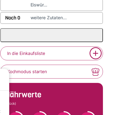
Eiswür…
Noch
0
weitere Zutaten...
In die Einkaufsliste
Kochmodus starten
Nährwerte
(Stück)
t