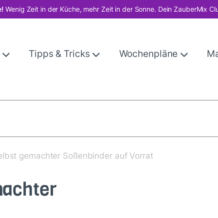
!
Wenig Zeit in der Küche, mehr Zeit in der Sonne. Dein ZauberMix Cl
e
Tipps & Tricks
Wochenpläne
M
elbst gemachter Soßenbinder auf Vorrat
machter