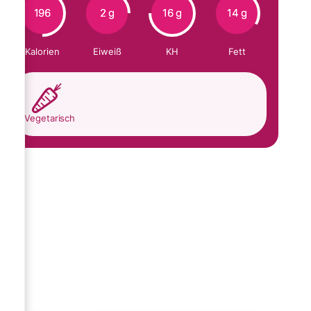
196
2 g
16 g
14 g
Kalorien
Eiweiß
KH
Fett
Vegetarisch