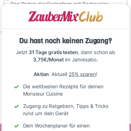
Den Boden der Springform mit Backpapier
auslegen und den Rand fetten.
2
Du hast noch keinen Zugang?
Für den Boden Butter in den Mixbehälter…
Jetzt
31 Tage gratis testen
, dann schon ab
3,75€/Monat
im Jahresabo.
Deine Notizen
Aktion
: Aktuell
25% sparen
!
Die weltbesten Rezepte für deinen
Monsieur Cuisine
Write
Zugang zu Ratgebern, Tipps & Tricks
rund um dein Gerät
Dein Wochenplaner für einen