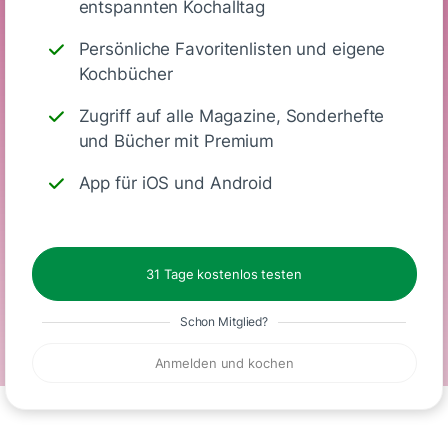
Nährwerte
entspannten Kochalltag
Persönliche Favoritenlisten und eigene
(Stück)
Kochbücher
Zugriff auf alle Magazine, Sonderhefte
444
20 g
7 g
38 g
und Bücher mit Premium
App für iOS und Android
Kalorien
Eiweiß
KH
Fett
31 Tage kostenlos testen
Glutenfrei
Vegetarisch
Schon Mitglied?
Anmelden und kochen