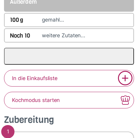
Außerdem
100
g
gemahl…
Noch
10
weitere Zutaten...
In die Einkaufsliste
Kochmodus starten
Zubereitung
1