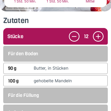
1 Std. 50 Min.
1 Std. 50 Min.
Mittel
Foto: BSH/Kathrin Knoll
Zutaten
Stücke
12
Für den Boden
90
g
Butter, in Stücken
100
g
gehobelte Mandeln
Für die Füllung