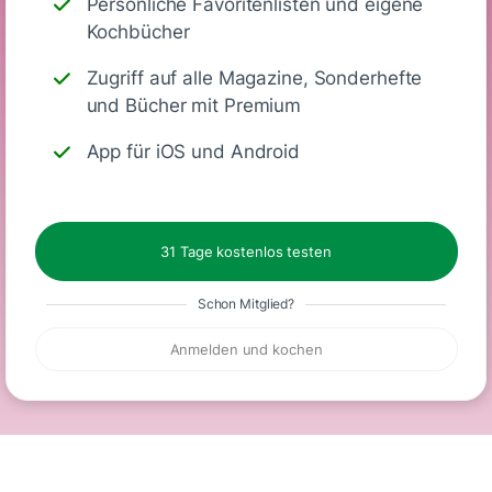
Persönliche Favoritenlisten und eigene
Nährwerte
Kochbücher
(Stück)
Zugriff auf alle Magazine, Sonderhefte
und Bücher mit Premium
143
3 g
22 g
5 g
App für iOS und Android
Kalorien
Eiweiß
KH
Fett
31 Tage kostenlos testen
Schon Mitglied?
Laktosefrei
Vegetarisch
Vegan
Anmelden und kochen