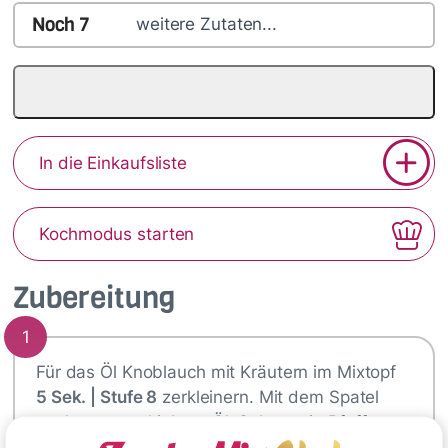
Noch
7
weitere Zutaten...
In die Einkaufsliste
Kochmodus starten
Zubereitung
1
Für das Öl Knoblauch mit Kräutern im Mixtopf
5 Sek. | Stufe 8
zerkleinern. Mit dem Spatel
nach unten schieben. Öl, Salz sowie Pfeffer
zugeben und
5 Sek. | Stufe 4
vermengen.