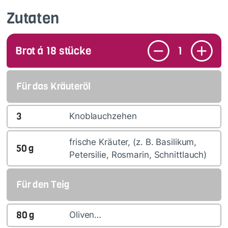
Zutaten
Brot á 18 stücke
1
Für das Kräuteröl
3
Knoblauchzehen
frische Kräuter, (z. B. Basilikum,
50
g
Petersilie, Rosmarin, Schnittlauch)
Für den Teig
80
g
Oliven…