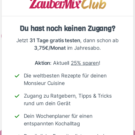
Umfüllen und beiseitestellen. Den Mixtopf
spülen.
Du hast noch keinen Zugang?
2
Jetzt
31 Tage gratis testen
, dann schon ab
Für den Teig Wasser, Hefe sowie Zucker…
3,75€/Monat
im Jahresabo.
Aktion
: Aktuell
25% sparen
!
Deine Notizen
Die weltbesten Rezepte für deinen
Monsieur Cuisine
Zugang zu Ratgebern, Tipps & Tricks
rund um dein Gerät
Write
Dein Wochenplaner für einen
entspannten Kochalltag