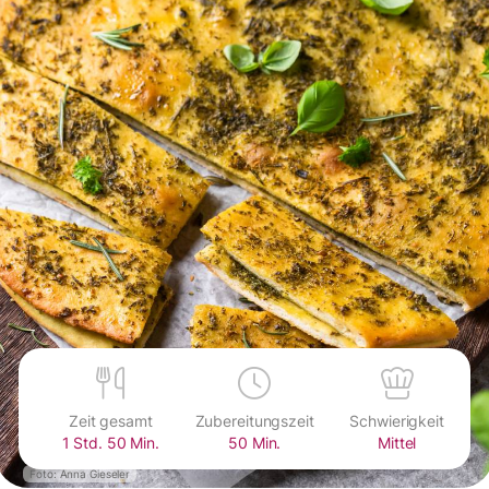
Zeit gesamt
Zubereitungszeit
Schwierigkeit
1 Std. 50 Min.
50 Min.
Mittel
Foto: Anna Gieseler