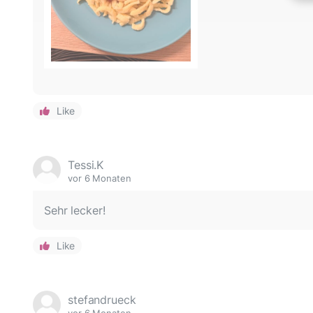
Like
Tessi.K
vor 6 Monaten
Sehr lecker!
Like
stefandrueck
vor 6 Monaten