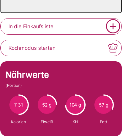
In die Einkaufsliste
Kochmodus starten
Nährwerte
(Portion)
1131
52 g
104 g
57 g
Kalorien
Eiweiß
KH
Fett