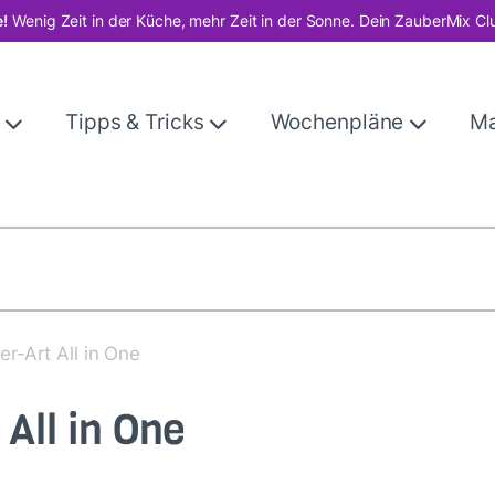
!
Wenig Zeit in der Küche, mehr Zeit in der Sonne. Dein ZauberMix Cl
e
Tipps & Tricks
Wochenpläne
M
r‑Art All in One
All in One