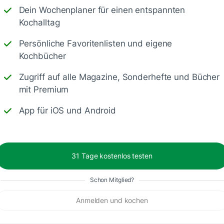
Dein Wochenplaner für einen entspannten
Kochalltag
t hineingegeben und würde das nächste Mal den
ackbällchen habe ich in der Pfanne angebraten.
Persönliche Favoritenlisten und eigene
Kochbücher
Antworte
Zugriff auf alle Magazine, Sonderhefte und Bücher
mit Premium
App für iOS und Android
ker 😋. Tolles Rezept und das wird es wieder geben.
31 Tage kostenlos testen
Schon Mitglied?
Anmelden und kochen