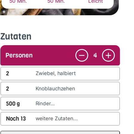
50 Min.
50 Min.
Leicht
Zutaten
Personen
4
2
Zwiebel, halbiert
2
Knoblauchzehen
500
g
Rinder…
Noch
13
weitere Zutaten...