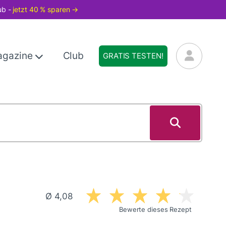
ub -
jetzt 40 % sparen →
agazine
Club
GRATIS TESTEN!
Ø 4,08
Bewerte dieses Rezept