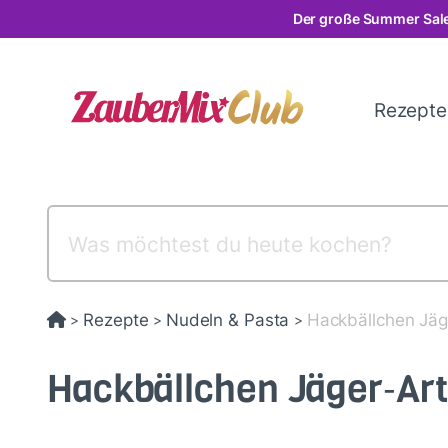
Direkt
Der große Summer Sale
zum
Inhalt
Rezept
Rezepte
Nudeln & Pasta
Hackbällchen Jäge
>
>
>
Hackbällchen Jäger‑Art 