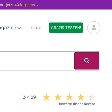
ub -
jetzt 40 % sparen →
agazine
Club
GRATIS TESTEN!
Ø 4,29
Bewerte dieses Rezept