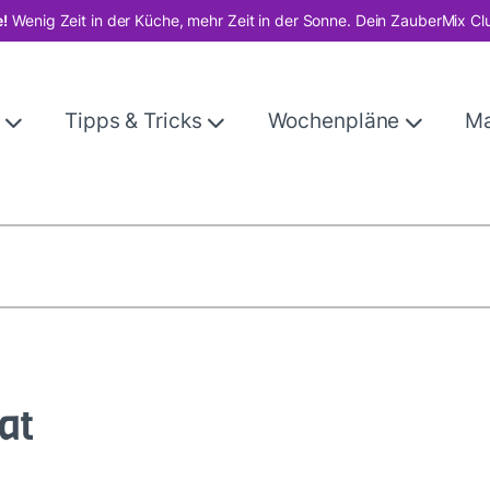
!
Wenig Zeit in der Küche, mehr Zeit in der Sonne. Dein ZauberMix Cl
e
Tipps & Tricks
Wochenpläne
M
at