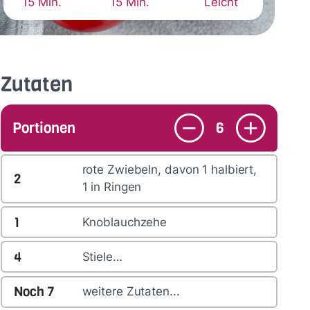
15 Min.
15 Min.
Leicht
Zutaten
Portionen
6
rote Zwiebeln, davon 1 halbiert,
2
1 in Ringen
1
Knoblauchzehe
4
Stiele…
Noch
7
weitere Zutaten...