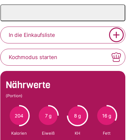
In die Einkaufsliste
Kochmodus starten
Nährwerte
(Portion)
204
7 g
8 g
16 g
Kalorien
Eiweiß
KH
Fett