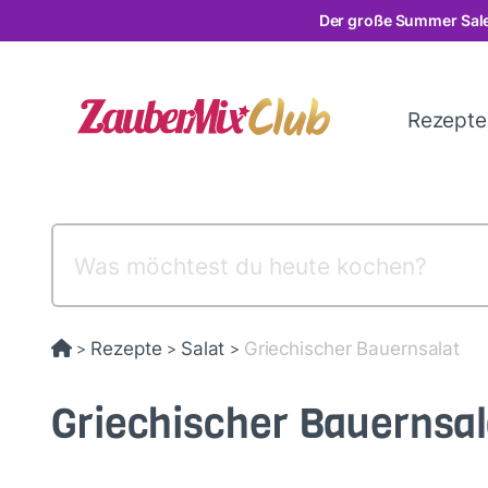
Direkt
Der große Summer Sale
zum
Inhalt
Rezept
Rezepte
Salat
Griechischer Bauernsalat
>
>
>
Griechischer Bauernsal