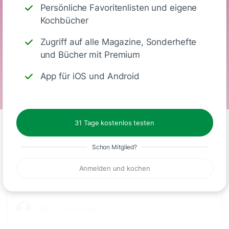
Persönliche Favoritenlisten und eigene
Kochbücher
431
32 g
16 g
27 g
Zugriff auf alle Magazine, Sonderhefte
Kalorien
Eiweiß
KH
Fett
und Bücher mit Premium
App für iOS und Android
31 Tage kostenlos testen
Schon Mitglied?
Kommentare
Anmelden und kochen