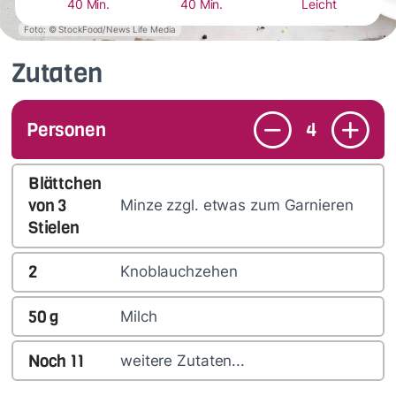
40 Min.
40 Min.
Leicht
Foto: © StockFood/News Life Media
Zutaten
Personen
4
Blättchen
von
3
Minze zzgl. etwas zum Garnieren
Stielen
2
Knoblauchzehen
50
g
Milch
Noch
11
weitere Zutaten...