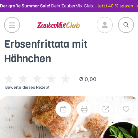
Direkt
Der große Summer Sale!
Dein ZauberMix Club. -
jetzt 40 % sparen 
zum
Inhalt
Erbsenfrittata mit
Hähnchen
Ø 0,00
Bewerte dieses Rezept