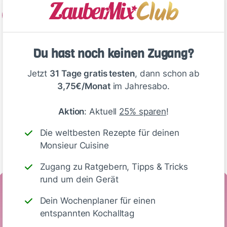
2
Hähnchenbrustfilet salzen und pfeffern…
Du hast noch keinen Zugang?
Deine Notizen
Jetzt
31 Tage gratis testen
, dann schon ab
3,75€/Monat
im Jahresabo.
Aktion
: Aktuell
25% sparen
!
Die weltbesten Rezepte für deinen
Write
Monsieur Cuisine
Zugang zu Ratgebern, Tipps & Tricks
rund um dein Gerät
Nährwerte
Dein Wochenplaner für einen
(Portion)
entspannten Kochalltag