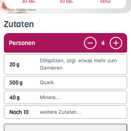
40 Min.
40 Min.
Mittel
Foto: Désirée Peikert
Zutaten
Personen
4
Dillspitzen, zzgl. etwas mehr zum
20
g
Garnieren
500
g
Quark
40
g
Minera…
Noch
10
weitere Zutaten...