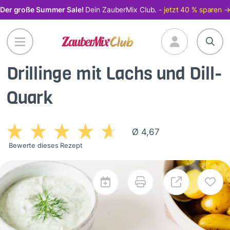
Direkt
Der große Summer Sale!
Dein ZauberMix Club. -
jetzt 40 % sparen 
zum
Inhalt
Drillinge mit Lachs und Dill-
Quark
Ø 4,67
Bewerte dieses Rezept