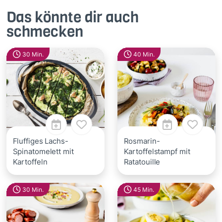
Das könnte dir auch
schmecken
30 Min.
40 Min.
Fluffiges Lachs-
Rosmarin-
Spinatomelett mit
Kartoffelstampf mit
Kartoffeln
Ratatouille
30 Min.
45 Min.