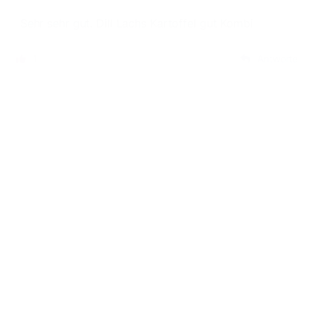
Sehr sehr gut. Dill Lachs Kartoffel gut Kombi
1
Antworte
Antje S_003
vor mehr als 3 Jahren
Schnell und einfach zu machen. Sehr lecker!
3
Antworte