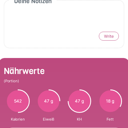
Deine Notizen
Write
Nährwerte
(Portion)
542
47 g
47 g
18 g
Kalorien
Eiweiß
KH
Fett