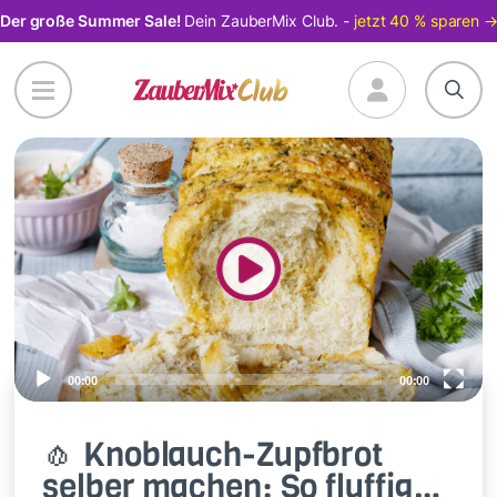
Direkt
Der große Summer Sale!
Dein ZauberMix Club. -
jetzt 40 % sparen 
zum
Inhalt
Video
Player
00:00
00:00
🧄 Knoblauch-Zupfbrot
selber machen: So fluffig