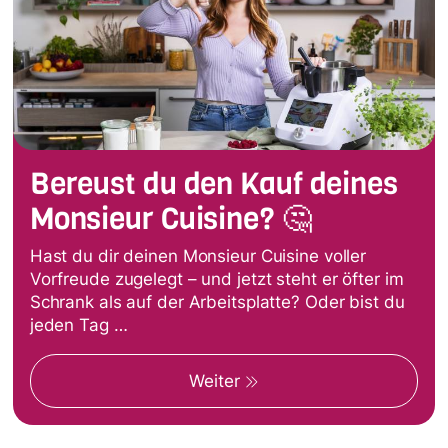
Bereust du den Kauf deines
Monsieur Cuisine? 🤔
Hast du dir deinen Monsieur Cuisine voller
Vorfreude zugelegt – und jetzt steht er öfter im
Schrank als auf der Arbeitsplatte? Oder bist du
jeden Tag …
Weiter