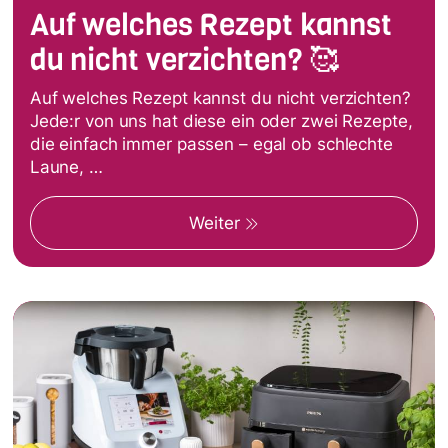
Auf welches Rezept kannst
du nicht verzichten? 🥰
Auf welches Rezept kannst du nicht verzichten?
Jede:r von uns hat diese ein oder zwei Rezepte,
die einfach immer passen – egal ob schlechte
Laune, …
Weiter