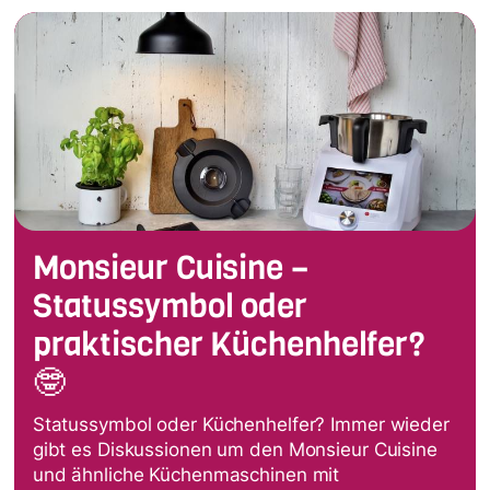
Monsieur Cuisine –
Statussymbol oder
praktischer Küchenhelfer?
🤓
Statussymbol oder Küchenhelfer? Immer wieder
gibt es Diskussionen um den Monsieur Cuisine
und ähnliche Küchenmaschinen mit