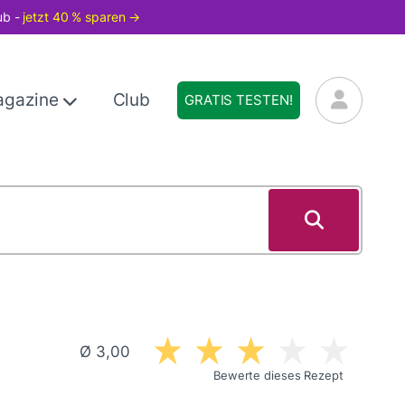
ub -
jetzt 40 % sparen →
agazine
Club
GRATIS TESTEN!
Ø 3,00
Bewerte dieses Rezept