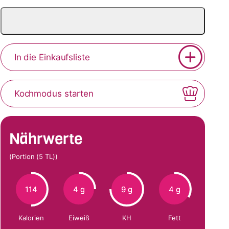
In die Einkaufsliste
Kochmodus starten
Nährwerte
(Portion (5 TL))
114
4 g
9 g
4 g
Kalorien
Eiweiß
KH
Fett