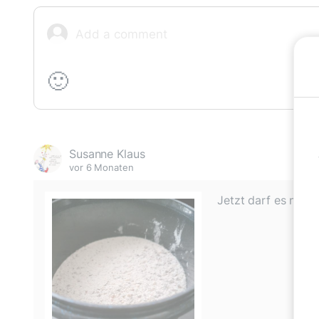
🙂
Susanne Klaus
vor 6 Monaten
Jetzt darf es nur 