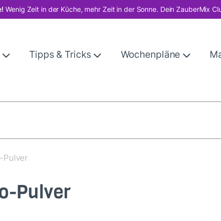
!
Wenig Zeit in der Küche, mehr Zeit in der Sonne. Dein ZauberMix Cl
e
Tipps & Tricks
Wochenpläne
M
-Pulver
o-Pulver