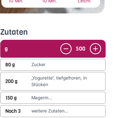
10 Min.
10 Min.
Leicht
Zutaten
g
500
80
g
Zucker
„Yogurette”, tiefgefroren, in
200
g
Stücken
150
g
Magerm…
Noch
3
weitere Zutaten...