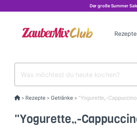
Direkt
Der große Summer Sale
zum
Inhalt
Rezept
Rezepte
Getränke
"Yogurette„-Cappuccino
>
>
>
"Yogurette„-Cappuccin