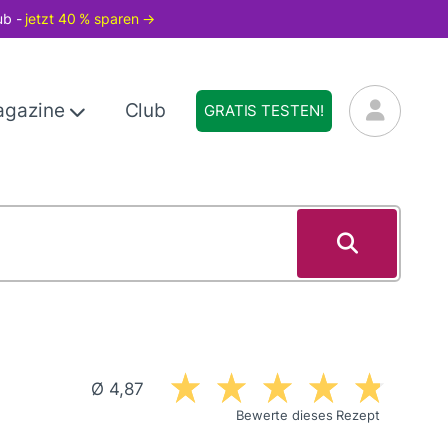
ub -
jetzt 40 % sparen →
agazine
Club
GRATIS TESTEN!
Ø 4,87
Bewerte dieses Rezept