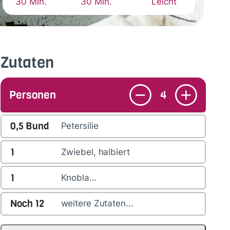
30 Min.
30 Min.
Leicht
Zutaten
Personen
4
0,5
Bund
Petersilie
1
Zwiebel, halbiert
1
Knobla…
Noch
12
weitere Zutaten...