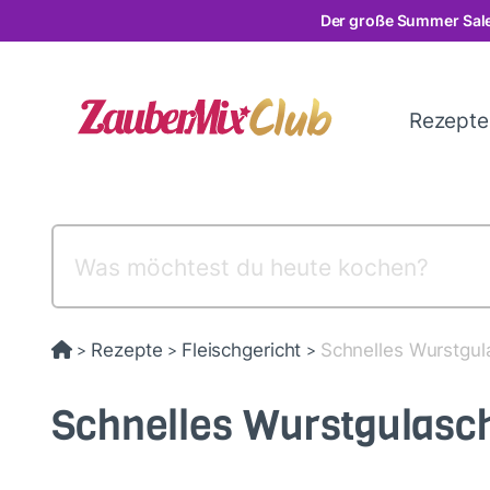
Direkt
Der große Summer Sale
zum
Inhalt
Rezept
Rezepte
Fleischgericht
Schnelles Wurstgul
>
>
>
Schnelles Wurstgulasc