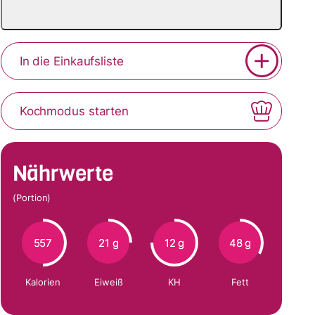
In die Einkaufsliste
Kochmodus starten
Nährwerte
(Portion)
557
21 g
12 g
48 g
Kalorien
Eiweiß
KH
Fett