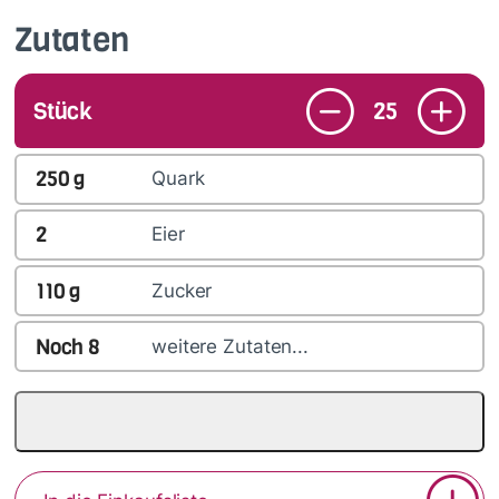
Zutaten
Stück
25
250
g
Quark
2
Eier
110
g
Zucker
Noch
8
weitere Zutaten...