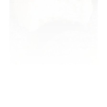
Sehr lecker und fluffig. Zubereitung auch absolut
easy.
Die Backzeit müsste evtl. etwas nach oben
korrigiert werden, da unsere nach 17 min noch sehr
hell waren. Aber geschmacklich 1A.