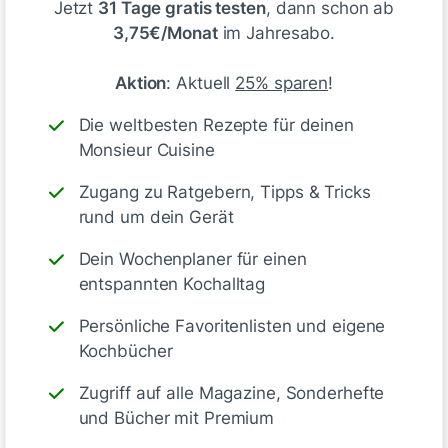
Jetzt
31 Tage gratis testen
, dann schon ab
3,75€/Monat
im Jahresabo.
Aktion
: Aktuell
25% sparen
!
Die weltbesten Rezepte für deinen
Monsieur Cuisine
Zugang zu Ratgebern, Tipps & Tricks
rund um dein Gerät
Dein Wochenplaner für einen
Tolles einfaches Rezept ging super schnell, wir
entspannten Kochalltag
haben etwas Marmelade dazu gegessen, werde ich
sicher wieder mal machen 🙂
Persönliche Favoritenlisten und eigene
Kochbücher
1
Antworte
Zugriff auf alle Magazine, Sonderhefte
und Bücher mit Premium