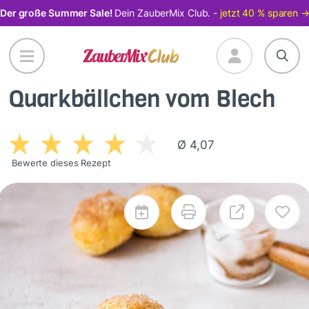
Direkt
Der große Summer Sale!
Dein ZauberMix Club. -
jetzt 40 % sparen 
zum
Inhalt
Quarkbällchen vom Blech
Ø 4,07
Bewerte dieses Rezept