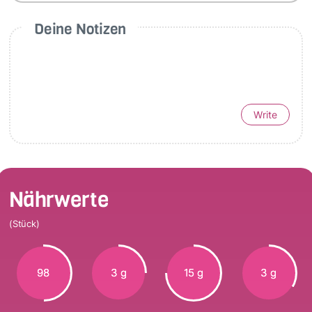
Deine Notizen
Write
Nährwerte
(Stück)
98
3 g
15 g
3 g