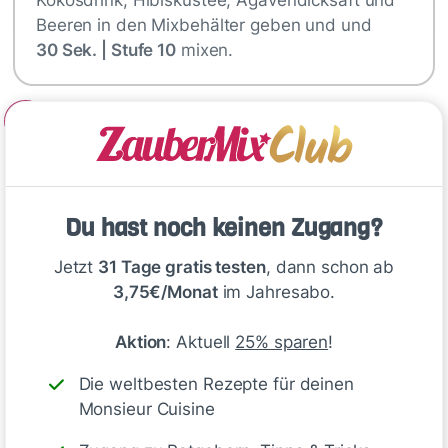
Kokosdrink, Hibiskustee, Agavendicksaft und
Beeren in den Mixbehälter geben und und
30 Sek. | Stufe 10
mixen.
2
Die Eiswürfel in Gläser geben und mit…
Du hast noch keinen Zugang?
Tipp
Jetzt
31 Tage gratis testen
, dann schon ab
Welche Beeren du für deinen Drink
3,75€/Monat
im Jahresabo.
verwendest, kannst du ganz nach
Saison und Verfügbarkeit
Aktion
: Aktuell
25% sparen
!
entscheiden. Der Drink schmeckt
Die weltbesten Rezepte für deinen
mit Himbeeren, Erdbeeren,
Monsieur Cuisine
Heidelbeeren … Statt