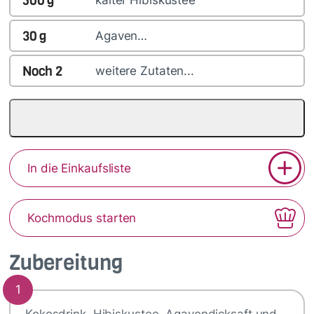
500
g
kalter Hibiskustee
30
g
Agaven…
Noch
2
weitere Zutaten...
In die Einkaufsliste
Kochmodus starten
Zubereitung
1