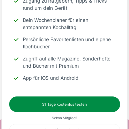
Zugang zu Ratgebern, Tipps & Tricks
Agavendicksaft kannst du auch
rund um dein Gerät
einen Schuss Holunderblütensirup
zum Süßen des Getränks
Dein Wochenplaner für einen
entspannten Kochalltag
verwenden.
Persönliche Favoritenlisten und eigene
Kochbücher
Zugriff auf alle Magazine, Sonderhefte
Deine Notizen
und Bücher mit Premium
App für iOS und Android
Write
31 Tage kostenlos testen
Schon Mitglied?