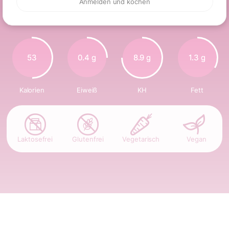
Nährwerte
Anmelden und kochen
(Glas)
53
0.4 g
8.9 g
1.3 g
Kalorien
Eiweiß
KH
Fett
Laktosefrei
Glutenfrei
Vegetarisch
Vegan