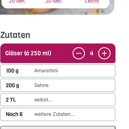
20 Min.
20 Min.
Leicht
Zutaten
Gläser (á 250 ml)
4
100
g
Amarettini
200
g
Sahne
2
TL
selbst…
Noch
6
weitere Zutaten...