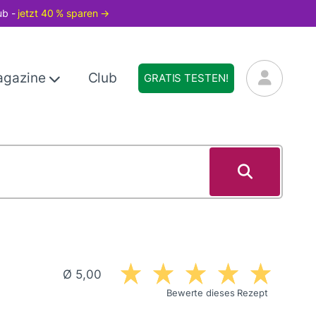
ub -
jetzt 40 % sparen →
agazine
Club
GRATIS TESTEN!
Ø 5,00
Bewerte dieses Rezept