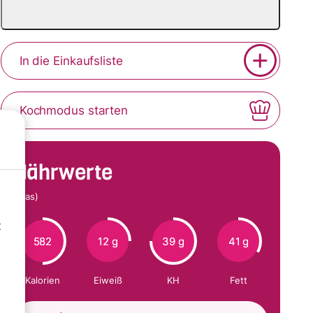
In die Einkaufsliste
Kochmodus starten
Nährwerte
(Glas)
t
582
12 g
39 g
41 g
Kalorien
Eiweiß
KH
Fett