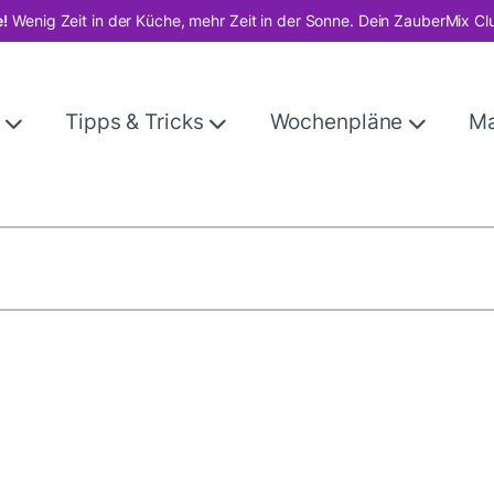
!
Wenig Zeit in der Küche, mehr Zeit in der Sonne. Dein ZauberMix Cl
e
Tipps & Tricks
Wochenpläne
M