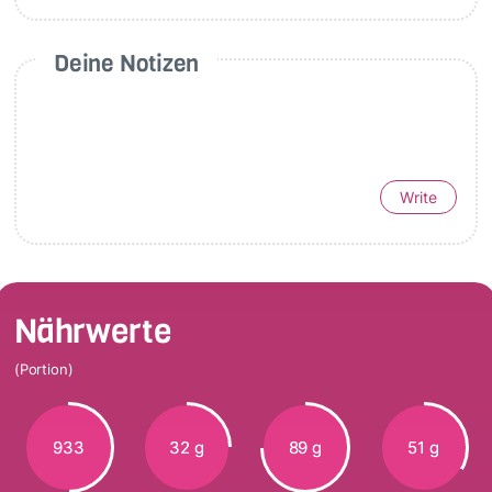
Deine Notizen
Write
Nährwerte
(Portion)
933
32 g
89 g
51 g