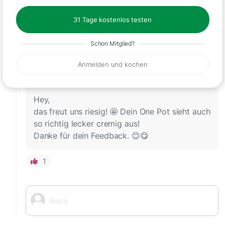
lecker und schnell gemacht!!!!
31 Tage kostenlos testen
1
Schon Mitglied?
Anmelden und kochen
Emily vom ZauberMix Club Team
vor etwa 1 Monat
Hey,
das freut uns riesig! 🤩 Dein One Pot sieht auch
so richtig lecker cremig aus!
Danke für dein Feedback. 😊😋
1