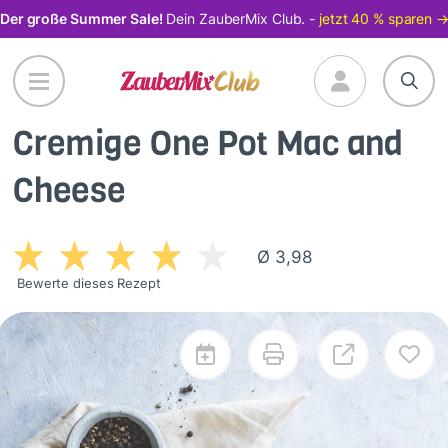
Direkt
Der große Summer Sale!
Dein ZauberMix Club. -
jetzt 40 % sparen 
zum
Inhalt
Cremige One Pot Mac and
Cheese
Ø 3,98
Bewerte dieses Rezept