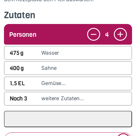
Zutaten
Personen
4
475
g
Wasser
400
g
Sahne
1.5
EL
Gemüse…
Noch
3
weitere Zutaten...