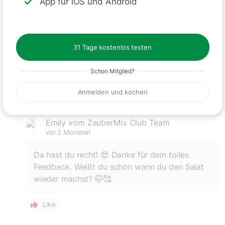
App für iOS und Android
sony.knob
vor 3 Monaten
Ein sehr leckerer, frischer Salat - Ideal für heiße
31 Tage kostenlos testen
Tage. Mache ich wieder. 😄
Schon Mitglied?
1
Anmelden und kochen
Emily vom ZauberMix Club Team
vor 2 Monaten
Da hast du recht! 😍 Danke für dein tolles
Feedback. Weißt du schon wann du den Salat
wieder machst? 🤭🥰
Like