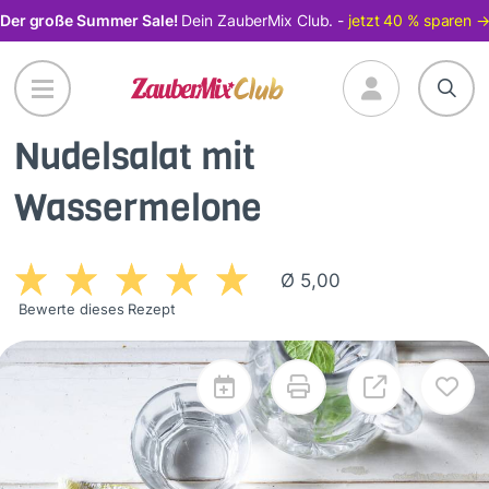
Direkt
Der große Summer Sale!
Dein ZauberMix Club. -
jetzt 40 % sparen 
zum
Inhalt
Nudelsalat mit
Wassermelone
Ø 5,00
Bewerte dieses Rezept