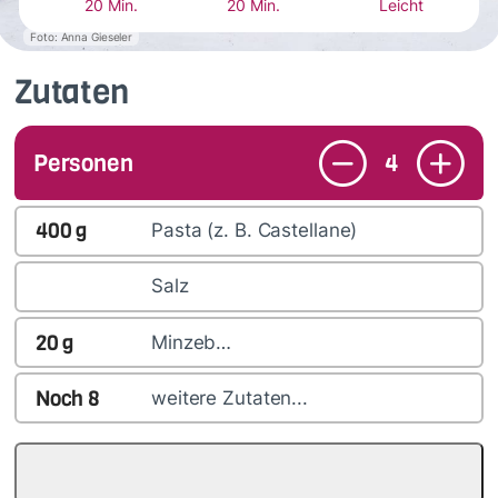
20 Min.
20 Min.
Leicht
Foto: Anna Gieseler
Zutaten
Personen
4
400
g
Pasta (z. B. Castellane)
Salz
20
g
Minzeb…
Noch
8
weitere Zutaten...