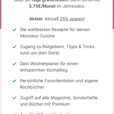
Kalorien
Eiweiß
KH
Fett
3,75€/Monat
im Jahresabo.
Aktion
: Aktuell
25% sparen
!
Die weltbesten Rezepte für deinen
Monsieur Cuisine
Zugang zu Ratgebern, Tipps & Tricks
Kommentare
(4)
rund um dein Gerät
Dein Wochenplaner für einen
entspannten Kochalltag
Persönliche Favoritenlisten und eigene
Kochbücher
🙂
Speichern
1500
Zugriff auf alle Magazine, Sonderhefte
und Bücher mit Premium