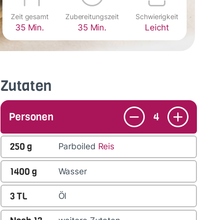
Zeit gesamt
Zubereitungszeit
Schwierigkeit
35 Min.
35 Min.
Leicht
Zutaten
Personen
4
250
g
Parboiled
Reis
1400
g
Wasser
3
TL
Öl