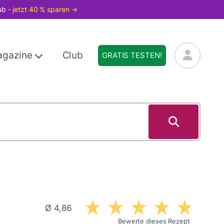
ub -
jetzt 40 % sparen →
agazine
Club
GRATIS TESTEN!
Ø 4,86
Bewerte dieses Rezept