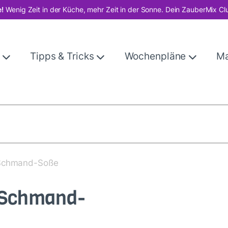
!
Wenig Zeit in der Küche, mehr Zeit in der Sonne. Dein ZauberMix Cl
e
Tipps & Tricks
Wochenpläne
M
-Schmand-Soße
-Schmand-