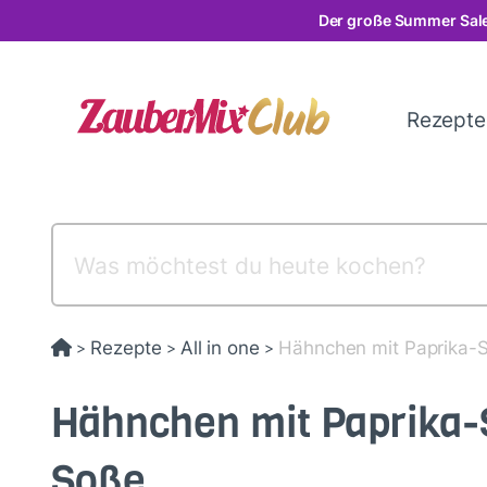
Direkt
Der große Summer Sale
zum
Inhalt
Rezept
Rezepte
All in one
Hähnchen mit Paprika
>
>
>
Hähnchen mit Paprika
Soße