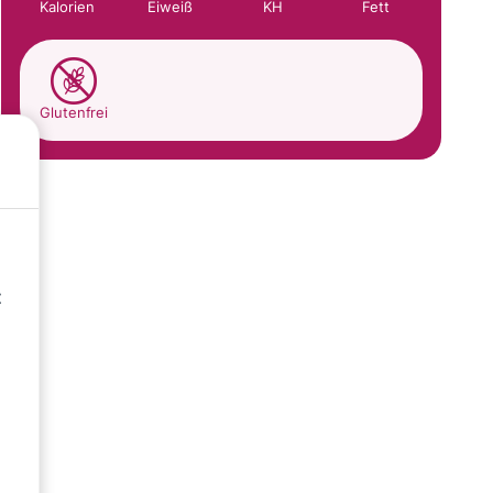
Kalorien
Eiweiß
KH
Fett
Glutenfrei
t