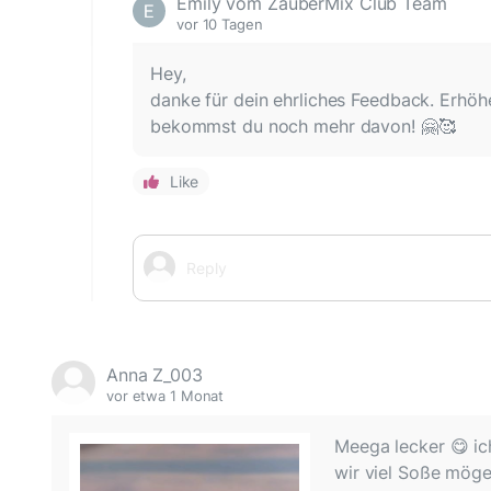
Emily vom ZauberMix Club Team
vor 10 Tagen
Hey,
danke für dein ehrliches Feedback. Erhöh
bekommst du noch mehr davon! 🤗🥰
Like
Anna Z_003
vor etwa 1 Monat
Meega lecker 😋 ic
wir viel Soße möge