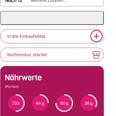
Noch
12
weitere Zutaten...
In die Einkaufsliste
Kochmodus starten
Nährwerte
(Portion)
735
44 g
60 g
36 g