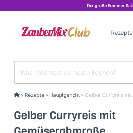
Direkt
Der große Summer Sale
zum
Inhalt
Rezept
Rezepte
Hauptgericht
Gelber Curryreis m
>
>
>
Gelber Curryreis mit
Gemüserahmroße