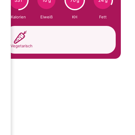
531
10 g
70 g
24 g
Kalorien
Eiweiß
KH
Fett
Vegetarisch