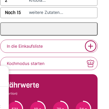
2
Knobla…
Noch
15
weitere Zutaten...
In die Einkaufsliste
Kochmodus starten
Nährwerte
(Portion)
t