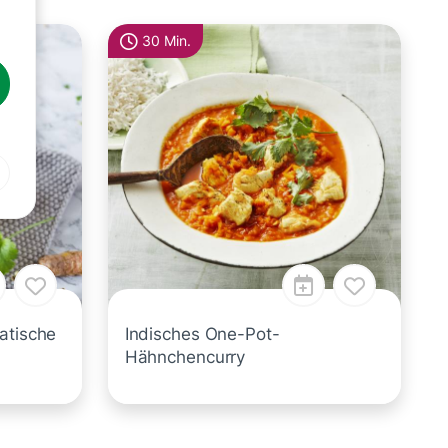
30 Min.
atische
Indisches One-Pot-
Hähnchencurry