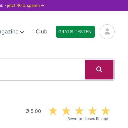
ub -
jetzt 40 % sparen →
agazine
Club
GRATIS TESTEN!
Ø 5,00
Bewerte dieses Rezept