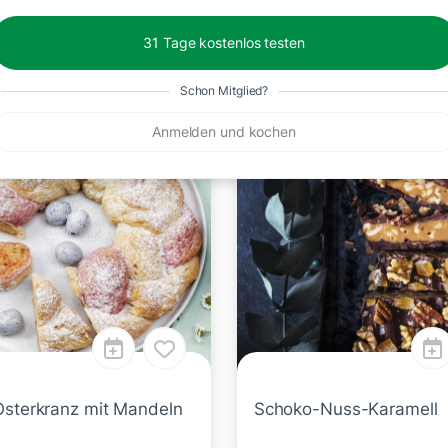
31 Tage kostenlos testen
en
Schon Mitglied?
.
40 Min.
Anmelden und kochen
Osterkranz mit Mandeln
Schoko-Nuss-Karamell