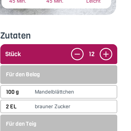
45 Min.
45 Min.
Leicht
Zutaten
Stück
12
Für den Belag
100
g
Mandelblättchen
2
EL
brauner Zucker
Für den Teig