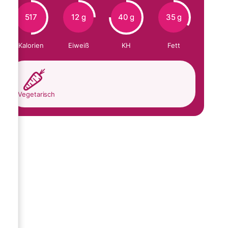
517
12 g
40 g
35 g
Kalorien
Eiweiß
KH
Fett
Vegetarisch