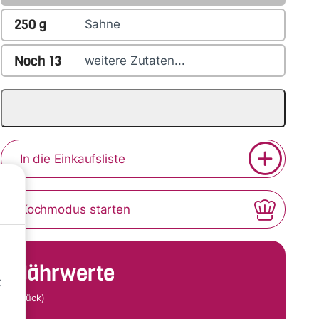
250
g
Sahne
Noch
13
weitere Zutaten...
In die Einkaufsliste
Kochmodus starten
Nährwerte
t
(Stück)