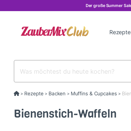
Direkt
Der große Summer Sale
zum
Inhalt
Rezept
Rezepte
Backen
Muffins & Cupcakes
Bie
>
>
>
>
Bienenstich-Waffeln