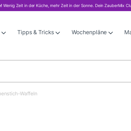
!
Wenig Zeit in der Küche, mehr Zeit in der Sonne. Dein ZauberMix Cl
e
Tipps & Tricks
Wochenpläne
M
nenstich-Waffeln