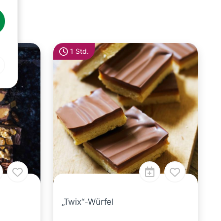
1 Std.
„Twix“-Würfel