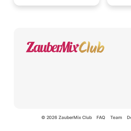
© 2026 ZauberMix Club
FAQ
Team
D