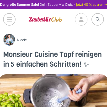
Direkt
Der große Summer Sale!
Dein ZauberMix Club. -
jetzt 40 % sparen 
zum
Inhalt
Nicole
Monsieur Cuisine Topf reinigen
in 5 einfachen Schritten! ✨