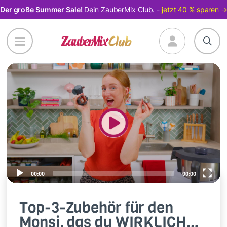
Direkt
Der große Summer Sale!
Dein ZauberMix Club. -
jetzt 40 % sparen 
zum
Inhalt
Video
Player
00:00
00:00
Top-3-Zubehör für den
Monsi, das du WIRKLICH