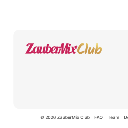
© 2026 ZauberMix Club
FAQ
Team
D