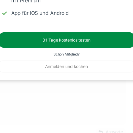
mit Premium
App für iOS und Android
lotzig hab noch Lachs würfel drauf gemacht
31 Tage kostenlos testen
Schon Mitglied?
Anmelden und kochen
Antworte