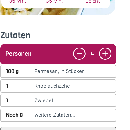
35 Min.
35 Min.
Leicht
Zutaten
Personen
4
100
g
Parmesan, in Stücken
1
Knoblauchzehe
1
Zwiebel
Noch
8
weitere Zutaten...