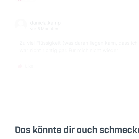
daniela.kamp
vor 5 Monaten
Zu viel Flüssigkeit (was daran liegen kann, dass i
war nicht richtig gar. Für mich nicht wieder
Like
Das könnte dir auch schmeck