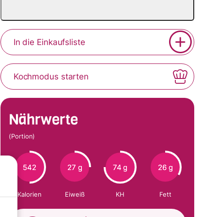
In die Einkaufsliste
Kochmodus starten
Nährwerte
(Portion)
542
27 g
74 g
26 g
Kalorien
Eiweiß
KH
Fett