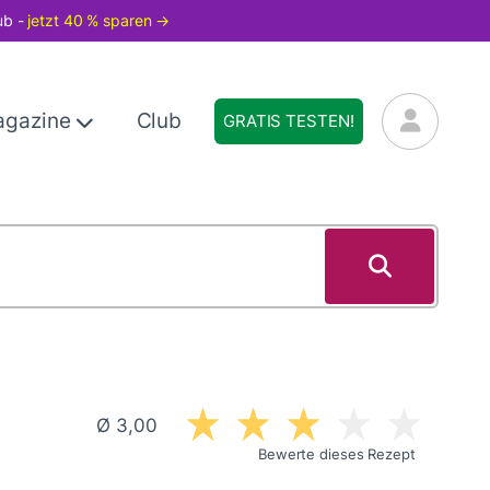
ub -
jetzt 40 % sparen →
agazine
Club
GRATIS TESTEN!
Ø 3,00
Bewerte dieses Rezept