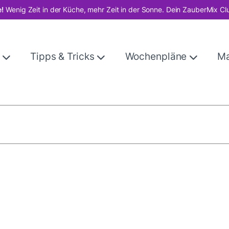
!
Wenig Zeit in der Küche, mehr Zeit in der Sonne. Dein ZauberMix Cl
e
Tipps & Tricks
Wochenpläne
M