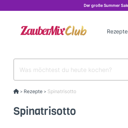
Direkt
Der große Summer Sale
zum
Inhalt
Rezept
Rezepte
Spinatrisotto
>
>
Spinatrisotto