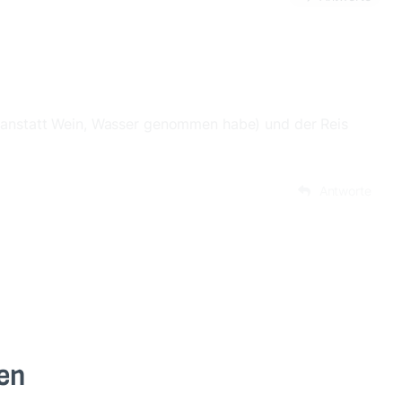
ch anstatt Wein, Wasser genommen habe) und der Reis
Antworte
en