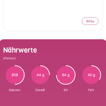
Write
Nährwerte
(Portion)
858
44 g
84 g
40 g
Kalorien
Eiweiß
KH
Fett