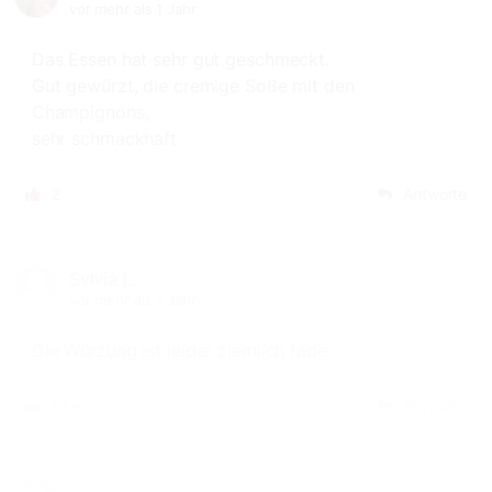
vor mehr als 1 Jahr
Das Essen hat sehr gut geschmeckt.
Gut gewürzt, die cremige Soße mit den
Champignons,
sehr schmackhaft.
2
Antworte
Sylvia L.
vor mehr als 1 Jahr
Die Würzung ist leider ziemlich fade
Like
Antworte
Tanja L_10