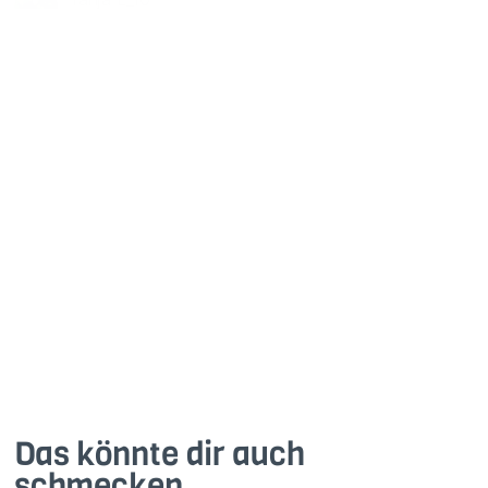
vor mehr als 1 Jahr
Punkt 1 - Schmeckt gut
Punkt 2 - leichte Zubereitung
Punkte 3 - den Punkt Anbraten vom Fleisch hab ich
zweimal gemacht ,den ich hatte etwas mehr Fleisch
also angeben und hat dann gepasst
1
Antworte
Das könnte dir auch
schmecken