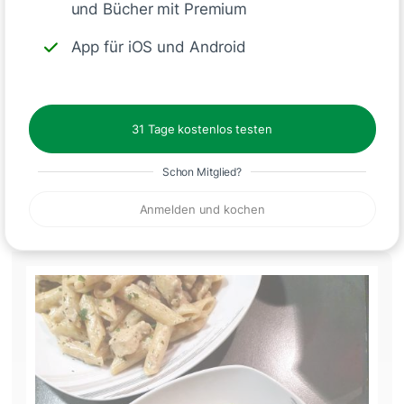
und Bücher mit Premium
App für iOS und Android
Ich hab 300 g Wasser zugefügt. Schmeckt sehr gut
👍
31 Tage kostenlos testen
Like
Antworte
Schon Mitglied?
Anmelden und kochen
akiinna_92
vor 8 Monaten