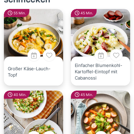
55 Min.
45 Min.
Einfacher Blumenkohl-
Großer Käse-Lauch-
Kartoffel-Eintopf mit
Topf
Cabanossi
40 Min.
45 Min.