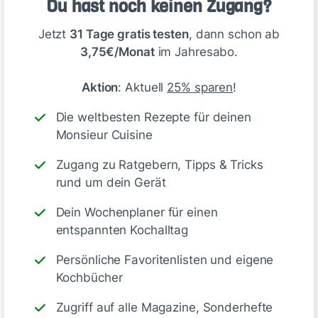
Du hast noch keinen Zugang?
Jetzt
31 Tage gratis testen
, dann schon ab
3,75€/Monat
im Jahresabo.
👍🏻
Aktion
: Aktuell
25% sparen
!
Like
Antworte
Die weltbesten Rezepte für deinen
Monsieur Cuisine
Zugang zu Ratgebern, Tipps & Tricks
I R
rund um dein Gerät
vor 5 Monaten
Dein Wochenplaner für einen
entspannten Kochalltag
Persönliche Favoritenlisten und eigene
Kochbücher
Zugriff auf alle Magazine, Sonderhefte