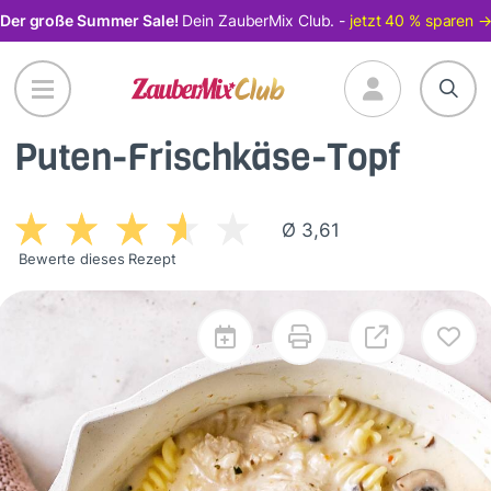
Direkt
Der große Summer Sale!
Dein ZauberMix Club. -
jetzt 40 % sparen 
zum
Inhalt
Puten-Frischkäse-Topf
Ø 3,61
Bewerte dieses Rezept