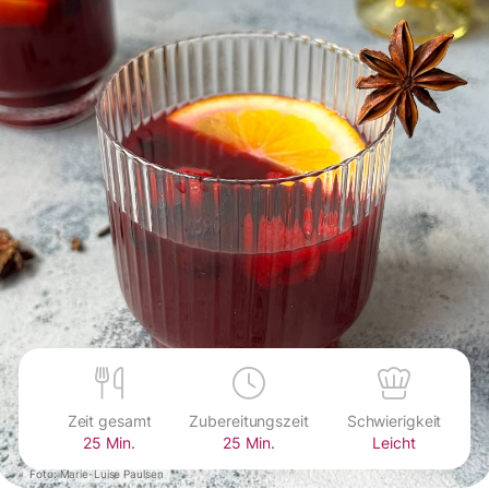
Zeit gesamt
Zubereitungszeit
Schwierigkeit
25 Min.
25 Min.
Leicht
Foto: Marie-Luise Paulsen