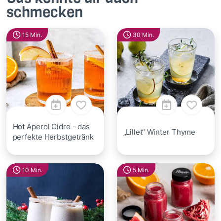
schmecken
15 Min.
30 Min.
Hot Aperol Cidre - das
„Lillet“ Winter Thyme
perfekte Herbstgetränk
10 Min.
5 Min.