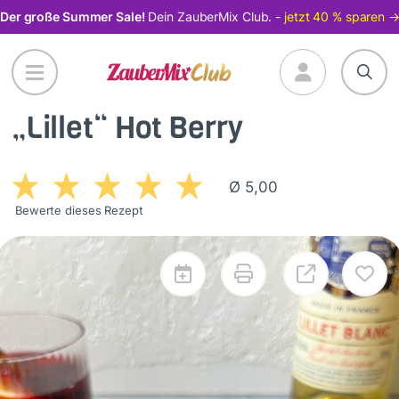
Direkt
Der große Summer Sale!
Dein ZauberMix Club. -
jetzt 40 % sparen 
zum
Inhalt
„Lillet“ Hot Berry
Ø 5,00
Bewerte dieses Rezept