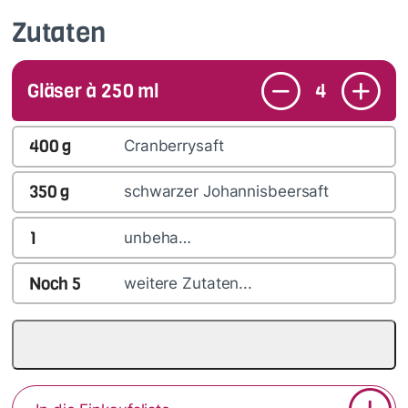
Zutaten
Gläser à 250 ml
4
400
g
Cranberrysaft
350
g
schwarzer Johannisbeersaft
1
unbeha…
Noch
5
weitere Zutaten...