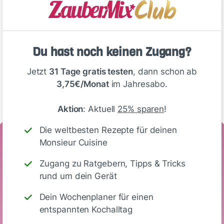
Deine Notizen
Du hast noch keinen Zugang?
Jetzt
31 Tage gratis testen
, dann schon ab
Write
3,75€/Monat
im Jahresabo.
Aktion
: Aktuell
25% sparen
!
Die weltbesten Rezepte für deinen
Nährwerte
Monsieur Cuisine
(Glas)
Zugang zu Ratgebern, Tipps & Tricks
rund um dein Gerät
147
1 g
18 g
0 g
Dein Wochenplaner für einen
entspannten Kochalltag