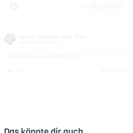
🙂
Speichern
1500
Isy vom ZauberMix Club Team
vor mehr als 2 Jahren
Das hat so gut geschmeckt! 😍
Like
Antworte
Das könnte dir auch