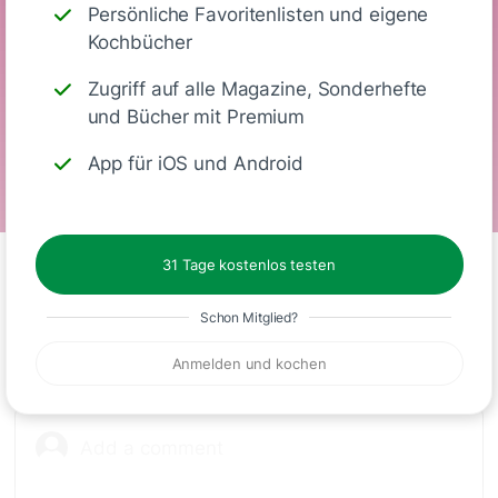
Kalorien
Eiweiß
KH
Fett
Persönliche Favoritenlisten und eigene
Kochbücher
Zugriff auf alle Magazine, Sonderhefte
und Bücher mit Premium
Laktosefrei
Vegetarisch
Vegan
App für iOS und Android
31 Tage kostenlos testen
Schon Mitglied?
Kommentare
(1)
Anmelden und kochen